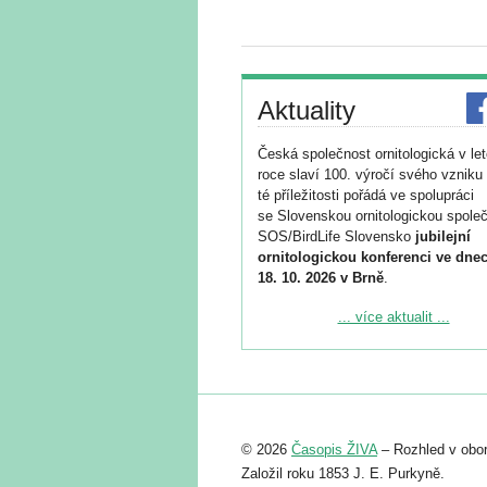
Aktuality
Česká společnost ornitologická v le
roce slaví 100. výročí svého vzniku 
té příležitosti pořádá ve spolupráci
se Slovenskou ornitologickou společ
SOS/BirdLife Slovensko
jubilejní
ornitologickou konferenci ve dnec
18. 10. 2026 v Brně
.
Podrobnější informace ke konferenc
... více aktualit ...
naleznete zde:
https://www.birdlife.cz/konference-2
Registrovat se můžete do 6. září.
Upozorňujeme, že termín pro odeslá
© 2026
Časopis ŽIVA
– Rozhled v obor
abstraktu přihlášené přednášky neb
posteru je už 30. června.
Založil roku 1853 J. E. Purkyně.