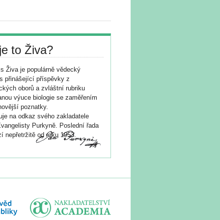
je to Živa?
s Živa je populárně vědecký
s přinášející příspěvky z
ických oborů a zvláštní rubriku
nou výuce biologie se zaměřením
novější poznatky.
je na odkaz svého zakladatele
vangelisty Purkyně. Poslední řada
í nepřetržitě od roku 1953.