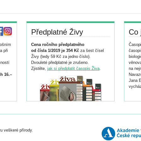
Předplatné Živy
Co 
tošním
Cena ročního předplatného
Časopi
a při
od čísla 1/2019 je 354 Kč
za šest čísel
časopi
Živy (tedy 59 Kč za jedno číslo).
biolog
ností
Dvouleté předplatné je zrušeno.
věnova
Zjistěte,
jak si předplatit časopis Živa
.
na nej
h 16.–
Navazu
Jana E
vycház
i
026/
ní
u veškeré přírody.
o