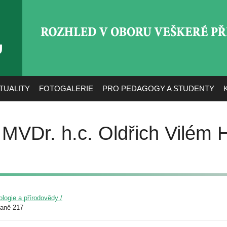
ROZHLED V OBORU VEŠ
TUALITY
FOTOGALERIE
PRO PEDAGOGY A STUDENTY
 MVDr. h.c. Oldřich Vilém 
ologie a přírodovědy /
raně 217