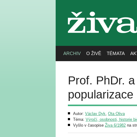
živa
ARCHIV
O ŽIVĚ
TÉMATA
AK
Prof. PhDr. a
popularizace
Autor:
Václav Dyk
,
Ota Oliva
Téma:
Výročí, osobnosti, historie bi
Vyšlo v časopise
Živa 6/1982
na st