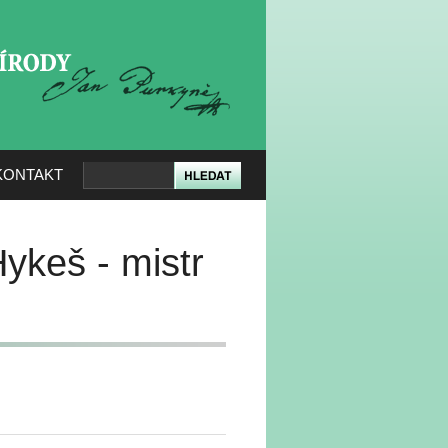
KERÉ PŘÍRODY
KONTAKT
Hykeš - mistr