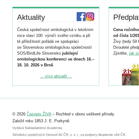
Aktuality
Předpla
Česká společnost ornitologická v letošním
Cena ročního
roce slaví 100. výročí svého vzniku a při
od čísla 1/20
té příležitosti pořádá ve spolupráci
Živy (tedy 59 
se Slovenskou ornitologickou společností
Dvouleté předp
SOS/BirdLife Slovensko
jubilejní
Zjistěte,
jak s
ornitologickou konferenci ve dnech 16.–
18. 10. 2026 v Brně
.
Podrobnější informace ke konferenci
... více aktualit ...
naleznete zde:
https://www.birdlife.cz/konference-2026/
Registrovat se můžete do 6. září.
Upozorňujeme, že termín pro odeslání
© 2026
Časopis ŽIVA
– Rozhled v oboru veškeré přírody.
abstraktu přihlášené přednášky nebo
posteru je už 30. června.
Založil roku 1853 J. E. Purkyně.
Vydává Nakladatelství Academia,
Středisko společných činností AV ČR, v. v. i., za podpory Akademie věd ČR.