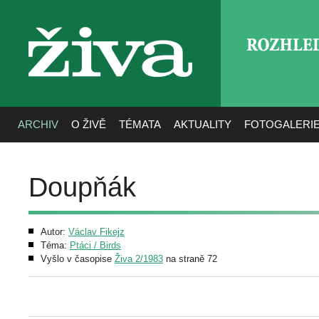
ROZHLE
živa
ARCHIV
O ŽIVĚ
TÉMATA
AKTUALITY
FOTOGALERI
Doupňák
Autor:
Václav Fikejz
Téma:
Ptáci / Birds
Vyšlo v časopise
Živa 2/1983
na straně 72