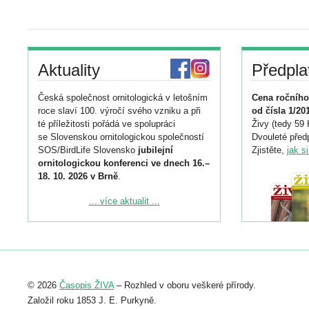
Aktuality
Předpla
Česká společnost ornitologická v letošním
Cena ročního
roce slaví 100. výročí svého vzniku a při
od čísla 1/20
té příležitosti pořádá ve spolupráci
Živy (tedy 59 
se Slovenskou ornitologickou společností
Dvouleté předp
SOS/BirdLife Slovensko
jubilejní
Zjistěte,
jak s
ornitologickou konferenci ve dnech 16.–
18. 10. 2026 v Brně
.
Podrobnější informace ke konferenci
... více aktualit ...
naleznete zde:
https://www.birdlife.cz/konference-2026/
Registrovat se můžete do 6. září.
Upozorňujeme, že termín pro odeslání
© 2026
Časopis ŽIVA
– Rozhled v oboru veškeré přírody.
abstraktu přihlášené přednášky nebo
posteru je už 30. června.
Založil roku 1853 J. E. Purkyně.