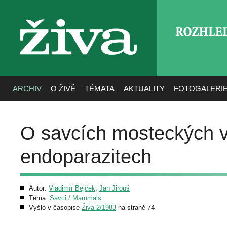
ROZHLE
živa
ARCHIV
O ŽIVĚ
TÉMATA
AKTUALITY
FOTOGALERI
O savcích mosteckých v
endoparazitech
Autor:
Vladimír Bejček
,
Jan Jirouš
Téma:
Savci / Mammals
Vyšlo v časopise
Živa 2/1983
na straně 74