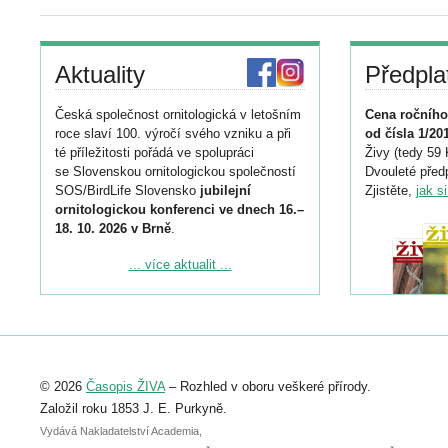
Aktuality
Předpla
Česká společnost ornitologická v letošním
Cena ročního
roce slaví 100. výročí svého vzniku a při
od čísla 1/20
té příležitosti pořádá ve spolupráci
Živy (tedy 59 
se Slovenskou ornitologickou společností
Dvouleté předp
SOS/BirdLife Slovensko
jubilejní
Zjistěte,
jak s
ornitologickou konferenci ve dnech 16.–
18. 10. 2026 v Brně
.
Podrobnější informace ke konferenci
... více aktualit ...
naleznete zde:
https://www.birdlife.cz/konference-2026/
Registrovat se můžete do 6. září.
Upozorňujeme, že termín pro odeslání
© 2026
Časopis ŽIVA
– Rozhled v oboru veškeré přírody.
abstraktu přihlášené přednášky nebo
posteru je už 30. června.
Založil roku 1853 J. E. Purkyně.
Vydává Nakladatelství Academia,