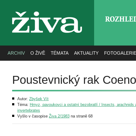
ROZHLE
živa
ARCHIV
O ŽIVĚ
TÉMATA
AKTUALITY
FOTOGALERI
Poustevnický rak Coeno
Autor:
Zbyšek Vít
Téma:
Hmyz, pavoukovci a ostatní bezobratlí / Insects, arachnids 
invertebrates
Vyšlo v časopise
Živa 2/1983
na straně 68