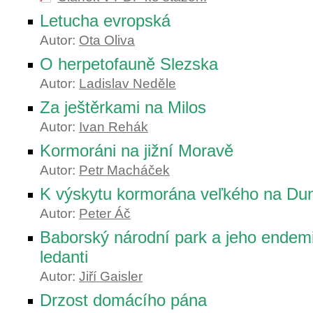
Letucha evropská
Autor:
Ota Oliva
O herpetofauně Slezska
Autor:
Ladislav Neděle
Za ještěrkami na Milos
Autor:
Ivan Rehák
Kormoráni na jižní Moravě
Autor:
Petr Macháček
K výskytu kormorána veľkého na Dun
Autor:
Peter Áč
Baborský národní park a jeho endemic
ledanti
Autor:
Jiří Gaisler
Drzost domácího pána