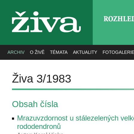
ROZHLE
živa
ARCHIV
O ŽIVĚ
TÉMATA
AKTUALITY
FOTOGALERI
Živa 3/1983
Obsah čísla
Mrazuvzdornost u stálezelených vel
rododendronů