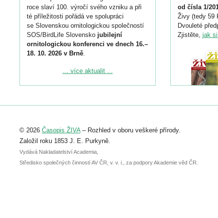
roce slaví 100. výročí svého vzniku a při
od čísla 1/20
té příležitosti pořádá ve spolupráci
Živy (tedy 59 
se Slovenskou ornitologickou společností
Dvouleté předp
SOS/BirdLife Slovensko
jubilejní
Zjistěte,
jak s
ornitologickou konferenci ve dnech 16.–
18. 10. 2026 v Brně
.
Podrobnější informace ke konferenci
... více aktualit ...
naleznete zde:
https://www.birdlife.cz/konference-2026/
Registrovat se můžete do 6. září.
Upozorňujeme, že termín pro odeslání
© 2026
Časopis ŽIVA
– Rozhled v oboru veškeré přírody.
abstraktu přihlášené přednášky nebo
posteru je už 30. června.
Založil roku 1853 J. E. Purkyně.
Vydává Nakladatelství Academia,
Středisko společných činností AV ČR, v. v. i., za podpory Akademie věd ČR.