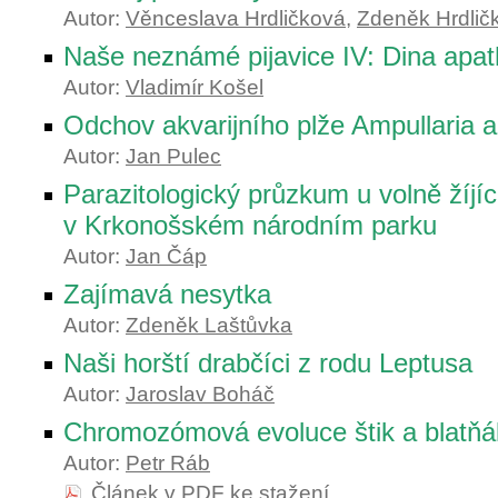
Autor:
Věnceslava Hrdličková
,
Zdeněk Hrdlič
Naše neznámé pijavice IV: Dina apat
Autor:
Vladimír Košel
Odchov akvarijního plže Ampullaria a
Autor:
Jan Pulec
Parazitologický průzkum u volně žíjíc
v Krkonošském národním parku
Autor:
Jan Čáp
Zajímavá nesytka
Autor:
Zdeněk Laštůvka
Naši horští drabčíci z rodu Leptusa
Autor:
Jaroslav Boháč
Chromozómová evoluce štik a blatňá
Autor:
Petr Ráb
Článek v PDF ke stažení