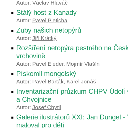
Autor:
Václav Hlaváč
Stálý host z Kanady
Autor:
Pavel Pleticha
Zuby našich netopýrů
Autor:
Jiří Krátký
Rozšíření netopýra pestrého na Če
vrchovině
Autor:
Pavel Eleder
,
Mojmír Vlašín
Pískomil mongolský
Autor:
Pavel Barták
,
Karel Jonáš
Inventarizační průzkum CHPV Údolí
a Chvojnice
Autor:
Josef Chytil
Galerie ilustrátorů XXI: Jan Dungel -
maloval pro děti