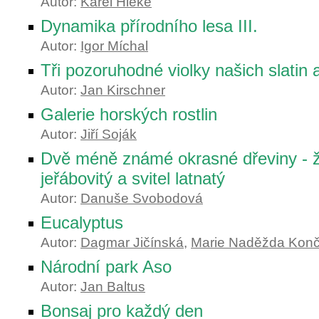
Autor:
Karel Hieke
Dynamika přírodního lesa III.
Autor:
Igor Míchal
Tři pozoruhodné violky našich slatin 
Autor:
Jan Kirschner
Galerie horských rostlin
Autor:
Jiří Soják
Dvě méně známé okrasné dřeviny - ž
jeřábovitý a svitel latnatý
Autor:
Danuše Svobodová
Eucalyptus
Autor:
Dagmar Jičínská
,
Marie Naděžda Konč
Národní park Aso
Autor:
Jan Baltus
Bonsaj pro každý den