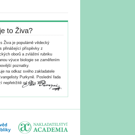
je to Živa?
s Živa je populárně vědecký
s přinášející příspěvky z
ických oborů a zvláštní rubriku
nou výuce biologie se zaměřením
novější poznatky.
je na odkaz svého zakladatele
vangelisty Purkyně. Poslední řada
í nepřetržitě od roku 1953.