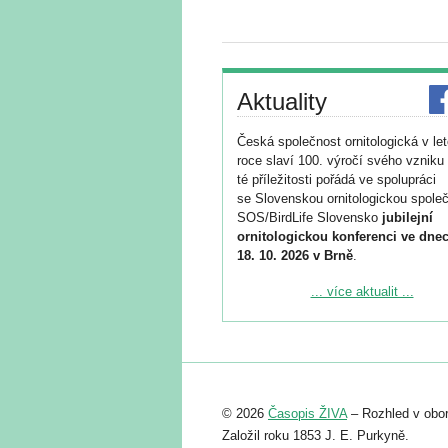
Aktuality
Česká společnost ornitologická v le
roce slaví 100. výročí svého vzniku 
té příležitosti pořádá ve spolupráci
se Slovenskou ornitologickou společ
SOS/BirdLife Slovensko
jubilejní
ornitologickou konferenci ve dnec
18. 10. 2026 v Brně
.
Podrobnější informace ke konferenc
... více aktualit ...
naleznete zde:
https://www.birdlife.cz/konference-2
Registrovat se můžete do 6. září.
Upozorňujeme, že termín pro odeslá
© 2026
Časopis ŽIVA
– Rozhled v obor
abstraktu přihlášené přednášky neb
posteru je už 30. června.
Založil roku 1853 J. E. Purkyně.