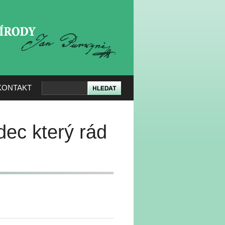
KERÉ PŘÍRODY
KONTAKT
dec který rád