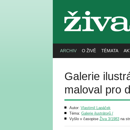
živa
ARCHIV
O ŽIVĚ
TÉMATA
AK
Galerie ilust
maloval pro d
Autor:
Vlastimil Lapáček
Téma:
Galerie ilustrátorů /
Vyšlo v časopise
Živa 3/1983
na st