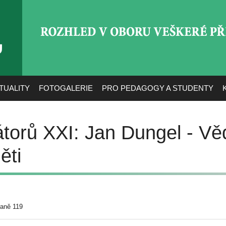
ROZHLED V OBORU VEŠ
TUALITY
FOTOGALERIE
PRO PEDAGOGY A STUDENTY
rátorů XXI: Jan Dungel - Vě
ěti
raně 119