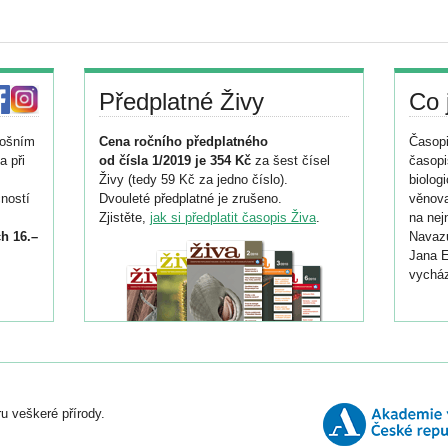
Předplatné Živy
Co 
tošním
Cena ročního předplatného
Časopi
a při
od čísla 1/2019 je 354 Kč
za šest čísel
časopi
Živy (tedy 59 Kč za jedno číslo).
biolog
ností
Dvouleté předplatné je zrušeno.
věnova
Zjistěte,
jak si předplatit časopis Živa
.
na nej
h 16.–
Navazu
Jana E
vycház
i
026/
ní
u veškeré přírody.
o