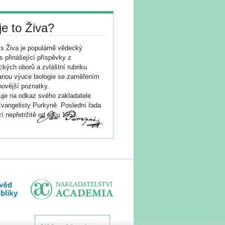
je to Živa?
s Živa je populárně vědecký
s přinášející příspěvky z
ických oborů a zvláštní rubriku
nou výuce biologie se zaměřením
novější poznatky.
je na odkaz svého zakladatele
vangelisty Purkyně. Poslední řada
í nepřetržitě od roku 1953.