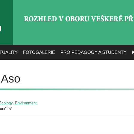
ROZHLED V OBORU VEŠ
TUALITY
FOTOGALERIE
PRO PEDAGOGY A STUDENTY
 Aso
/ Ecology, Environment
raně 97