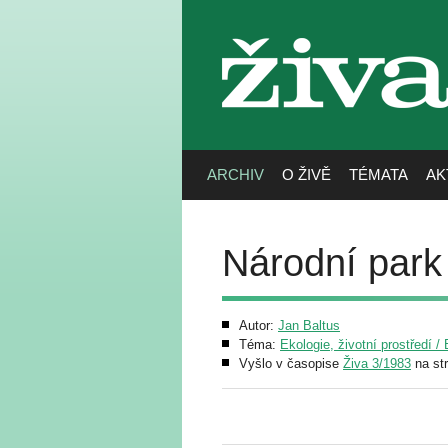
živa
ARCHIV
O ŽIVĚ
TÉMATA
AK
Národní park
Autor:
Jan Baltus
Téma:
Ekologie, životní prostředí 
Vyšlo v časopise
Živa 3/1983
na st