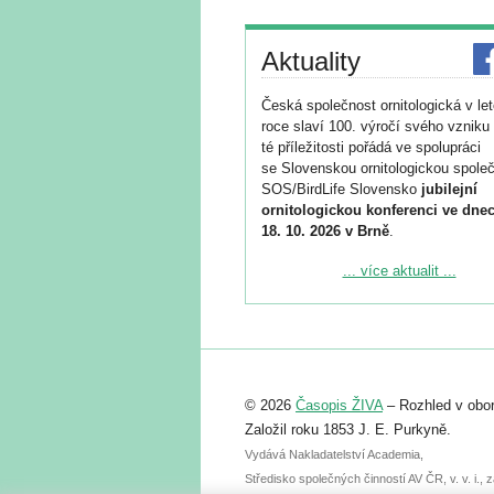
Aktuality
Česká společnost ornitologická v le
roce slaví 100. výročí svého vzniku 
té příležitosti pořádá ve spolupráci
se Slovenskou ornitologickou společ
SOS/BirdLife Slovensko
jubilejní
ornitologickou konferenci ve dnec
18. 10. 2026 v Brně
.
Podrobnější informace ke konferenc
... více aktualit ...
naleznete zde:
https://www.birdlife.cz/konference-2
Registrovat se můžete do 6. září.
Upozorňujeme, že termín pro odeslá
© 2026
Časopis ŽIVA
– Rozhled v obor
abstraktu přihlášené přednášky neb
posteru je už 30. června.
Založil roku 1853 J. E. Purkyně.
Vydává Nakladatelství Academia,
Středisko společných činností AV ČR, v. v. i.