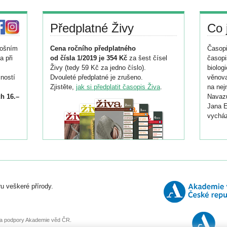
Předplatné Živy
Co 
tošním
Cena ročního předplatného
Časopi
a při
od čísla 1/2019 je 354 Kč
za šest čísel
časopi
Živy (tedy 59 Kč za jedno číslo).
biolog
ností
Dvouleté předplatné je zrušeno.
věnova
Zjistěte,
jak si předplatit časopis Živa
.
na nej
h 16.–
Navazu
Jana E
vycház
i
026/
ní
u veškeré přírody.
o
, za podpory Akademie věd ČR.