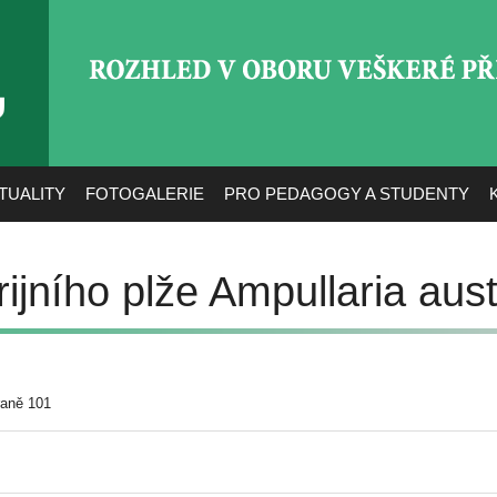
ROZHLED V OBORU VEŠ
TUALITY
FOTOGALERIE
PRO PEDAGOGY A STUDENTY
jního plže Ampullaria aust
raně 101