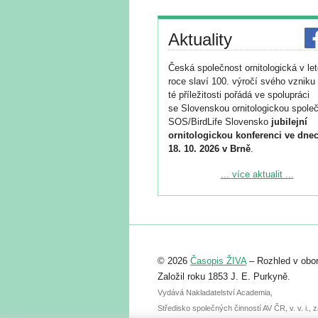
Aktuality
Česká společnost ornitologická v le
roce slaví 100. výročí svého vzniku 
té příležitosti pořádá ve spolupráci
se Slovenskou ornitologickou společ
SOS/BirdLife Slovensko
jubilejní
ornitologickou konferenci ve dnec
18. 10. 2026 v Brně
.
Podrobnější informace ke konferenc
... více aktualit ...
naleznete zde:
https://www.birdlife.cz/konference-2
Registrovat se můžete do 6. září.
Upozorňujeme, že termín pro odeslá
© 2026
Časopis ŽIVA
– Rozhled v obor
abstraktu přihlášené přednášky neb
posteru je už 30. června.
Založil roku 1853 J. E. Purkyně.
Vydává Nakladatelství Academia,
Středisko společných činností AV ČR, v. v. i.