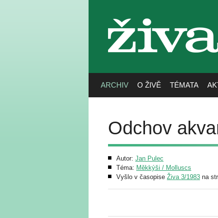
živa
ARCHIV
O ŽIVĚ
TÉMATA
AK
Odchov akvari
Autor:
Jan Pulec
Téma:
Měkkýši / Molluscs
Vyšlo v časopise
Živa 3/1983
na st