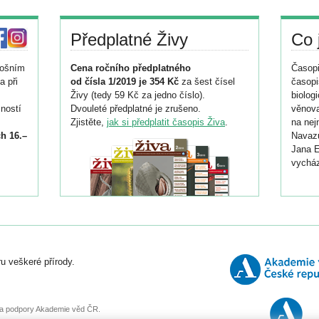
Předplatné Živy
Co 
tošním
Cena ročního předplatného
Časopi
a při
od čísla 1/2019 je 354 Kč
za šest čísel
časopi
Živy (tedy 59 Kč za jedno číslo).
biolog
ností
Dvouleté předplatné je zrušeno.
věnova
Zjistěte,
jak si předplatit časopis Živa
.
na nej
h 16.–
Navazu
Jana E
vycház
i
026/
ní
u veškeré přírody.
o
, za podpory Akademie věd ČR.