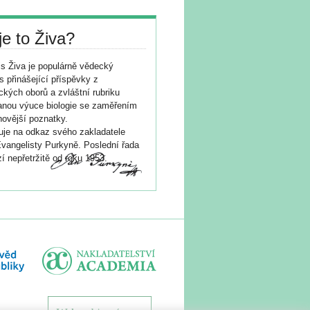
je to Živa?
s Živa je populárně vědecký
s přinášející příspěvky z
ických oborů a zvláštní rubriku
nou výuce biologie se zaměřením
novější poznatky.
je na odkaz svého zakladatele
vangelisty Purkyně. Poslední řada
í nepřetržitě od roku 1953.