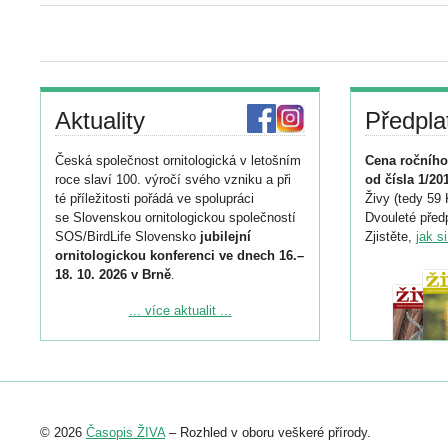
Aktuality
Předpla
Česká společnost ornitologická v letošním
Cena ročního
roce slaví 100. výročí svého vzniku a při
od čísla 1/20
té příležitosti pořádá ve spolupráci
Živy (tedy 59 
se Slovenskou ornitologickou společností
Dvouleté předp
SOS/BirdLife Slovensko
jubilejní
Zjistěte,
jak s
ornitologickou konferenci ve dnech 16.–
18. 10. 2026 v Brně
.
Podrobnější informace ke konferenci
... více aktualit ...
naleznete zde:
https://www.birdlife.cz/konference-2026/
Registrovat se můžete do 6. září.
Upozorňujeme, že termín pro odeslání
© 2026
Časopis ŽIVA
– Rozhled v oboru veškeré přírody.
abstraktu přihlášené přednášky nebo