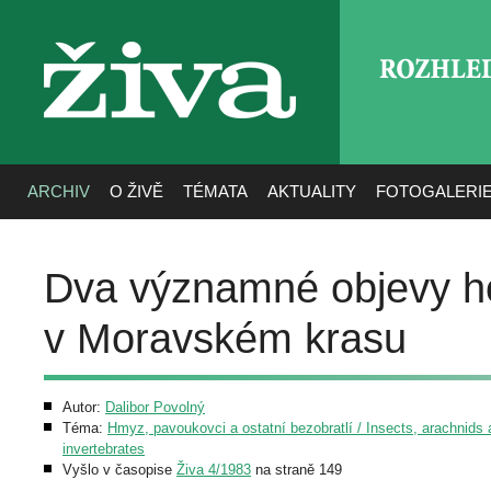
ROZHLE
živa
ARCHIV
O ŽIVĚ
TÉMATA
AKTUALITY
FOTOGALERI
Dva významné objevy h
v Moravském krasu
Autor:
Dalibor Povolný
Téma:
Hmyz, pavoukovci a ostatní bezobratlí / Insects, arachnids 
invertebrates
Vyšlo v časopise
Živa 4/1983
na straně 149