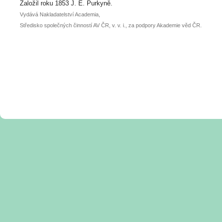
posteru je už 30. června.
Založil roku 1853 J. E. Purkyně.
Vydává Nakladatelství Academia,
Středisko společných činností AV ČR, v. v. i., za podpory Akademie věd ČR.