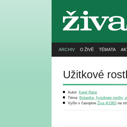
živa
ARCHIV
O ŽIVĚ
TÉMATA
AK
Užitkové ros
Autor:
Karel Rataj
Téma:
Botanika, fyziologie rostlin, 
Vyšlo v časopise
Živa 4/1983
na st