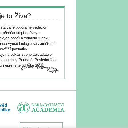
je to Živa?
s Živa je populárně vědecký
s přinášející příspěvky z
ických oborů a zvláštní rubriku
nou výuce biologie se zaměřením
novější poznatky.
je na odkaz svého zakladatele
vangelisty Purkyně. Poslední řada
í nepřetržitě od roku 1953.