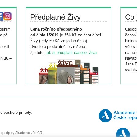
Předplatné Živy
Co 
tošním
Cena ročního předplatného
Časopi
a při
od čísla 1/2019 je 354 Kč
za šest čísel
časopi
Živy (tedy 59 Kč za jedno číslo).
biolog
ností
Dvouleté předplatné je zrušeno.
věnova
Zjistěte,
jak si předplatit časopis Živa
.
na nej
h 16.–
Navazu
Jana E
vycház
i
026/
ní
u veškeré přírody.
o
, za podpory Akademie věd ČR.