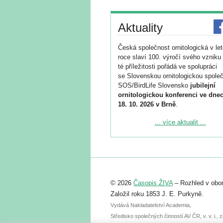
Aktuality
Česká společnost ornitologická v le
roce slaví 100. výročí svého vzniku 
té příležitosti pořádá ve spolupráci
se Slovenskou ornitologickou společ
SOS/BirdLife Slovensko
jubilejní
ornitologickou konferenci ve dnec
18. 10. 2026 v Brně
.
Podrobnější informace ke konferenc
... více aktualit ...
naleznete zde:
https://www.birdlife.cz/konference-2
Registrovat se můžete do 6. září.
Upozorňujeme, že termín pro odeslá
© 2026
Časopis ŽIVA
– Rozhled v obor
abstraktu přihlášené přednášky neb
posteru je už 30. června.
Založil roku 1853 J. E. Purkyně.
Vydává Nakladatelství Academia,
Středisko společných činností AV ČR, v. v. i.