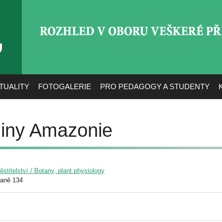
ROZHLED V OBORU VEŠ
TUALITY
FOTOGALERIE
PRO PEDAGOGY A STUDENTY
tliny Amazonie
pěstitelství / Botany, plant physiology
raně 134