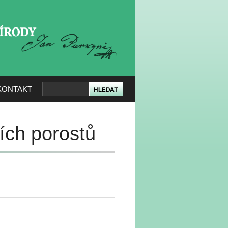
KERÉ PŘÍRODY
KONTAKT
ích porostů