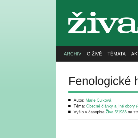
živa
ARCHIV
O ŽIVĚ
TÉMATA
AK
Fenologické h
Autor:
Marie Culková
Téma:
Obecné články a jiné obory (g
Vyšlo v časopise
Živa 5/1983
na st