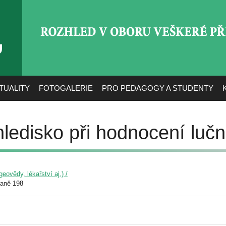
ROZHLED V OBORU VEŠ
TUALITY
FOTOGALERIE
PRO PEDAGOGY A STUDENTY
ledisko při hodnocení lučn
eovědy, lékařství aj.) /
raně 198