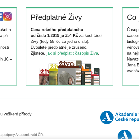
Předplatné Živy
Co 
tošním
Cena ročního předplatného
Časopi
a při
od čísla 1/2019 je 354 Kč
za šest čísel
časopi
Živy (tedy 59 Kč za jedno číslo).
biolog
ností
Dvouleté předplatné je zrušeno.
věnova
Zjistěte,
jak si předplatit časopis Živa
.
na nej
h 16.–
Navazu
Jana E
vycház
i
026/
ní
u veškeré přírody.
o
, za podpory Akademie věd ČR.