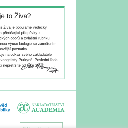
je to Živa?
s Živa je populárně vědecký
s přinášející příspěvky z
ických oborů a zvláštní rubriku
nou výuce biologie se zaměřením
novější poznatky.
je na odkaz svého zakladatele
vangelisty Purkyně. Poslední řada
í nepřetržitě od roku 1953.