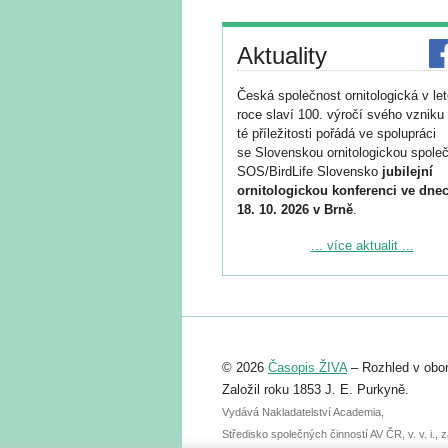
Aktuality
Česká společnost ornitologická v le
roce slaví 100. výročí svého vzniku 
té příležitosti pořádá ve spolupráci
se Slovenskou ornitologickou společ
SOS/BirdLife Slovensko
jubilejní
ornitologickou konferenci ve dnec
18. 10. 2026 v Brně
.
Podrobnější informace ke konferenc
... více aktualit ...
naleznete zde:
https://www.birdlife.cz/konference-2
Registrovat se můžete do 6. září.
Upozorňujeme, že termín pro odeslá
© 2026
Časopis ŽIVA
– Rozhled v obor
abstraktu přihlášené přednášky neb
posteru je už 30. června.
Založil roku 1853 J. E. Purkyně.
Vydává Nakladatelství Academia,
Středisko společných činností AV ČR, v. v. i.