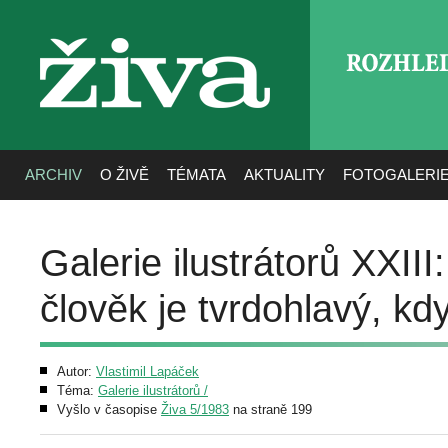
ROZHLE
živa
ARCHIV
O ŽIVĚ
TÉMATA
AKTUALITY
FOTOGALERI
Galerie ilustrátorů XXII
člověk je tvrdohlavý, k
Autor:
Vlastimil Lapáček
Téma:
Galerie ilustrátorů /
Vyšlo v časopise
Živa 5/1983
na straně 199