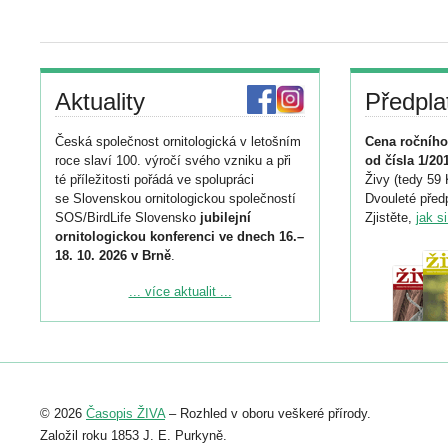
Aktuality
Předpla
Česká společnost ornitologická v letošním
Cena ročního
roce slaví 100. výročí svého vzniku a při
od čísla 1/20
té příležitosti pořádá ve spolupráci
Živy (tedy 59 
se Slovenskou ornitologickou společností
Dvouleté předp
SOS/BirdLife Slovensko
jubilejní
Zjistěte,
jak s
ornitologickou konferenci ve dnech 16.–
18. 10. 2026 v Brně
.
Podrobnější informace ke konferenci
... více aktualit ...
naleznete zde:
https://www.birdlife.cz/konference-2026/
Registrovat se můžete do 6. září.
Upozorňujeme, že termín pro odeslání
© 2026
Časopis ŽIVA
– Rozhled v oboru veškeré přírody.
abstraktu přihlášené přednášky nebo
posteru je už 30. června.
Založil roku 1853 J. E. Purkyně.