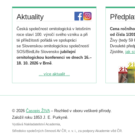
Aktuality
Předpla
Česká společnost ornitologická v letošním
Cena ročního
roce slaví 100. výročí svého vzniku a při
od čísla 1/20
té příležitosti pořádá ve spolupráci
Živy (tedy 59 
se Slovenskou ornitologickou společností
Dvouleté předp
SOS/BirdLife Slovensko
jubilejní
Zjistěte,
jak s
ornitologickou konferenci ve dnech 16.–
18. 10. 2026 v Brně
.
Podrobnější informace ke konferenci
... více aktualit ...
naleznete zde:
https://www.birdlife.cz/konference-2026/
Registrovat se můžete do 6. září.
Upozorňujeme, že termín pro odeslání
© 2026
Časopis ŽIVA
– Rozhled v oboru veškeré přírody.
abstraktu přihlášené přednášky nebo
posteru je už 30. června.
Založil roku 1853 J. E. Purkyně.
Vydává Nakladatelství Academia,
Středisko společných činností AV ČR, v. v. i., za podpory Akademie věd ČR.