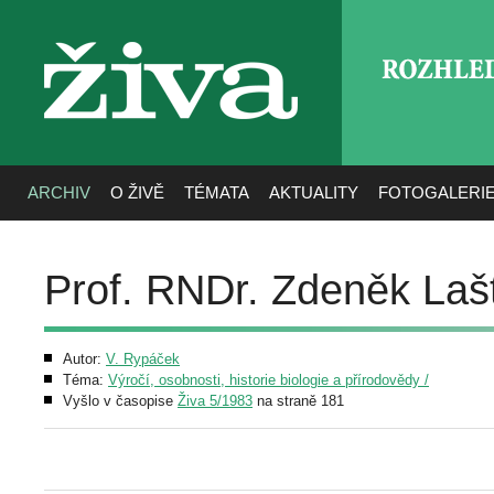
ROZHLE
živa
ARCHIV
O ŽIVĚ
TÉMATA
AKTUALITY
FOTOGALERI
Prof. RNDr. Zdeněk Lašt
Autor:
V. Rypáček
Téma:
Výročí, osobnosti, historie biologie a přírodovědy /
Vyšlo v časopise
Živa 5/1983
na straně 181