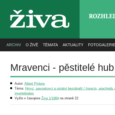
ROZHLE
živa
ARCHIV
O ŽIVĚ
TÉMATA
AKTUALITY
FOTOGALERI
Mravenci - pěstitelé hub
Autor:
Albert Pintera
Téma:
Hmyz, pavoukovci a ostatní bezobratlí / Insects, arachnids 
invertebrates
Vyšlo v časopise
Živa 1/1984
na straně 22