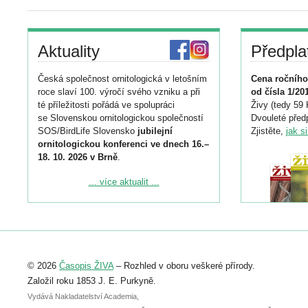
Aktuality
Předpla
Česká společnost ornitologická v letošním
Cena ročního
roce slaví 100. výročí svého vzniku a při
od čísla 1/20
té příležitosti pořádá ve spolupráci
Živy (tedy 59 
se Slovenskou ornitologickou společností
Dvouleté předp
SOS/BirdLife Slovensko
jubilejní
Zjistěte,
jak s
ornitologickou konferenci ve dnech 16.–
18. 10. 2026 v Brně
.
Podrobnější informace ke konferenci
... více aktualit ...
naleznete zde:
https://www.birdlife.cz/konference-2026/
Registrovat se můžete do 6. září.
Upozorňujeme, že termín pro odeslání
© 2026
Časopis ŽIVA
– Rozhled v oboru veškeré přírody.
abstraktu přihlášené přednášky nebo
posteru je už 30. června.
Založil roku 1853 J. E. Purkyně.
Vydává Nakladatelství Academia,