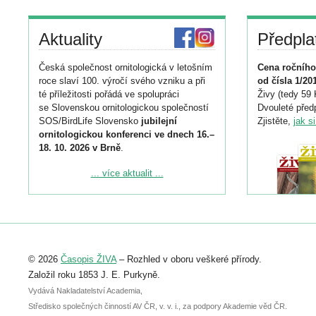
Aktuality
Předpla
Česká společnost ornitologická v letošním
Cena ročního
roce slaví 100. výročí svého vzniku a při
od čísla 1/20
té příležitosti pořádá ve spolupráci
Živy (tedy 59 
se Slovenskou ornitologickou společností
Dvouleté předp
SOS/BirdLife Slovensko
jubilejní
Zjistěte,
jak s
ornitologickou konferenci ve dnech 16.–
18. 10. 2026 v Brně
.
Podrobnější informace ke konferenci
... více aktualit ...
naleznete zde:
https://www.birdlife.cz/konference-2026/
Registrovat se můžete do 6. září.
Upozorňujeme, že termín pro odeslání
© 2026
Časopis ŽIVA
– Rozhled v oboru veškeré přírody.
abstraktu přihlášené přednášky nebo
posteru je už 30. června.
Založil roku 1853 J. E. Purkyně.
Vydává Nakladatelství Academia,
Středisko společných činností AV ČR, v. v. i., za podpory Akademie věd ČR.