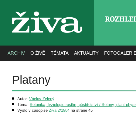
ROZHLE
živa
ARCHIV
O ŽIVĚ
TÉMATA
AKTUALITY
FOTOGALERI
Platany
Autor:
Václav Zelený
Téma:
Botanika, fyziologie rostlin, pěstitelství / Botany, plant phys
Vyšlo v časopise
Živa 2/1984
na straně 45