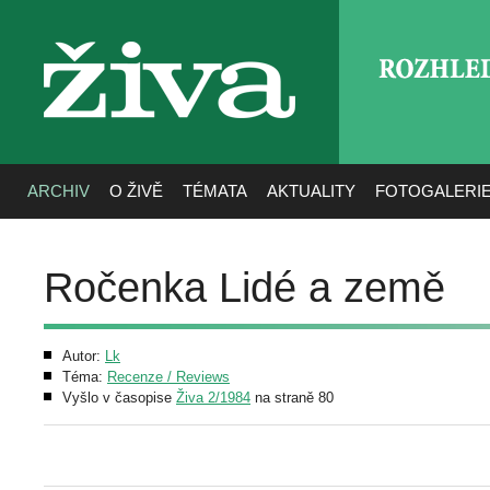
ROZHLE
živa
ARCHIV
O ŽIVĚ
TÉMATA
AKTUALITY
FOTOGALERI
Ročenka Lidé a země
Autor:
Lk
Téma:
Recenze / Reviews
Vyšlo v časopise
Živa 2/1984
na straně 80