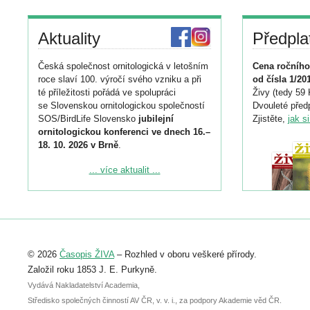
Aktuality
Předpla
Česká společnost ornitologická v letošním
Cena ročního
roce slaví 100. výročí svého vzniku a při
od čísla 1/20
té příležitosti pořádá ve spolupráci
Živy (tedy 59 
se Slovenskou ornitologickou společností
Dvouleté předp
SOS/BirdLife Slovensko
jubilejní
Zjistěte,
jak s
ornitologickou konferenci ve dnech 16.–
18. 10. 2026 v Brně
.
Podrobnější informace ke konferenci
... více aktualit ...
naleznete zde:
https://www.birdlife.cz/konference-2026/
Registrovat se můžete do 6. září.
Upozorňujeme, že termín pro odeslání
© 2026
Časopis ŽIVA
– Rozhled v oboru veškeré přírody.
abstraktu přihlášené přednášky nebo
posteru je už 30. června.
Založil roku 1853 J. E. Purkyně.
Vydává Nakladatelství Academia,
Středisko společných činností AV ČR, v. v. i., za podpory Akademie věd ČR.