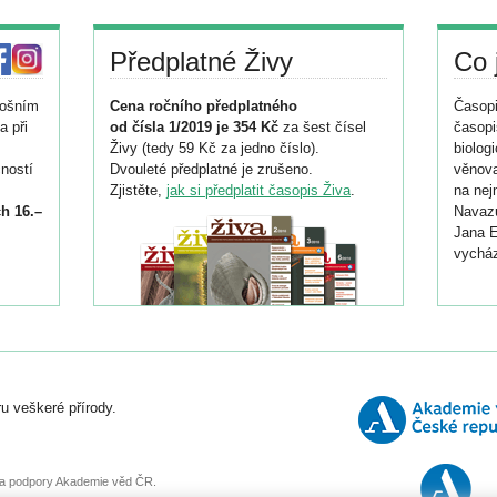
Předplatné Živy
Co 
tošním
Cena ročního předplatného
Časopi
a při
od čísla 1/2019 je 354 Kč
za šest čísel
časopi
Živy (tedy 59 Kč za jedno číslo).
biolog
ností
Dvouleté předplatné je zrušeno.
věnova
Zjistěte,
jak si předplatit časopis Živa
.
na nej
h 16.–
Navazu
Jana E
vycház
i
026/
ní
u veškeré přírody.
o
, za podpory Akademie věd ČR.