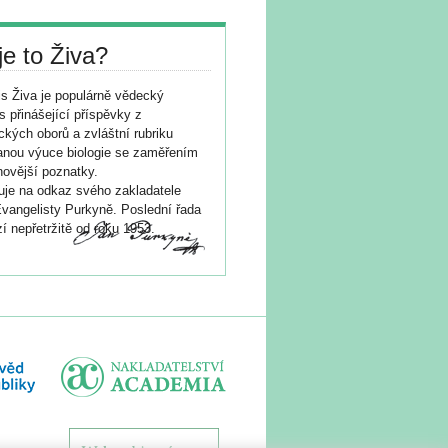
je to Živa?
s Živa je populárně vědecký
s přinášející příspěvky z
ických oborů a zvláštní rubriku
nou výuce biologie se zaměřením
novější poznatky.
je na odkaz svého zakladatele
vangelisty Purkyně. Poslední řada
í nepřetržitě od roku 1953.