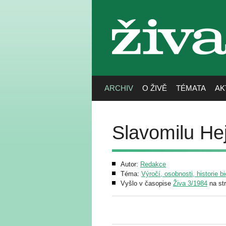
živa
ARCHIV
O ŽIVĚ
TÉMATA
AK
Slavomilu He
Autor:
Redakce
Téma:
Výročí, osobnosti, historie bi
Vyšlo v časopise
Živa 3/1984
na st