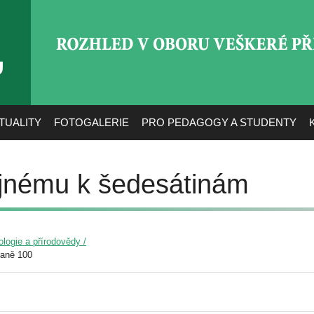
ROZHLED V OBORU VEŠ
TUALITY
FOTOGALERIE
PRO PEDAGOGY A STUDENTY
jnému k šedesátinám
ologie a přírodovědy /
raně 100