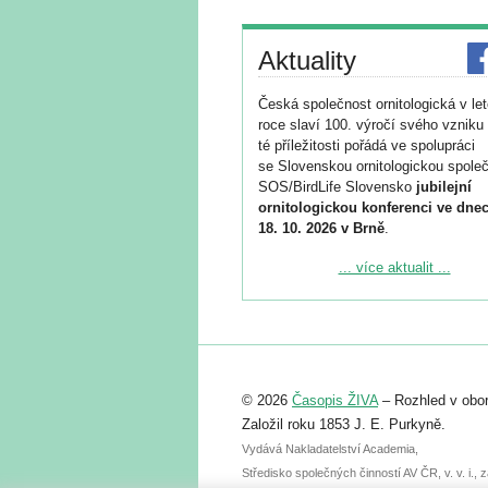
Aktuality
Česká společnost ornitologická v le
roce slaví 100. výročí svého vzniku 
té příležitosti pořádá ve spolupráci
se Slovenskou ornitologickou společ
SOS/BirdLife Slovensko
jubilejní
ornitologickou konferenci ve dnec
18. 10. 2026 v Brně
.
Podrobnější informace ke konferenc
... více aktualit ...
naleznete zde:
https://www.birdlife.cz/konference-2
Registrovat se můžete do 6. září.
Upozorňujeme, že termín pro odeslá
© 2026
Časopis ŽIVA
– Rozhled v obor
abstraktu přihlášené přednášky neb
posteru je už 30. června.
Založil roku 1853 J. E. Purkyně.
Vydává Nakladatelství Academia,
Středisko společných činností AV ČR, v. v. i.