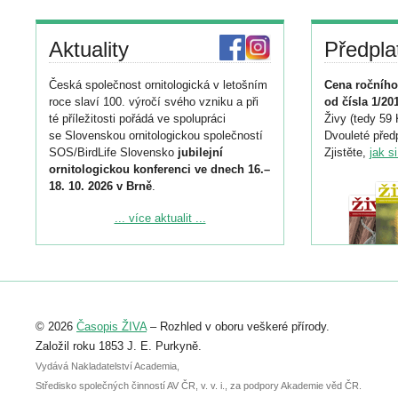
Aktuality
Předpla
Česká společnost ornitologická v letošním
Cena ročního
roce slaví 100. výročí svého vzniku a při
od čísla 1/20
té příležitosti pořádá ve spolupráci
Živy (tedy 59 
se Slovenskou ornitologickou společností
Dvouleté předp
SOS/BirdLife Slovensko
jubilejní
Zjistěte,
jak s
ornitologickou konferenci ve dnech 16.–
18. 10. 2026 v Brně
.
Podrobnější informace ke konferenci
... více aktualit ...
naleznete zde:
https://www.birdlife.cz/konference-2026/
Registrovat se můžete do 6. září.
Upozorňujeme, že termín pro odeslání
© 2026
Časopis ŽIVA
– Rozhled v oboru veškeré přírody.
abstraktu přihlášené přednášky nebo
posteru je už 30. června.
Založil roku 1853 J. E. Purkyně.
Vydává Nakladatelství Academia,
Středisko společných činností AV ČR, v. v. i., za podpory Akademie věd ČR.