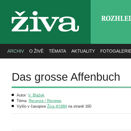
ROZHLE
živa
ARCHIV
O ŽIVĚ
TÉMATA
AKTUALITY
FOTOGALERI
Das grosse Affenbuch
Autor:
V. Blažek
Téma:
Recenze / Reviews
Vyšlo v časopise
Živa 4/1984
na straně 160