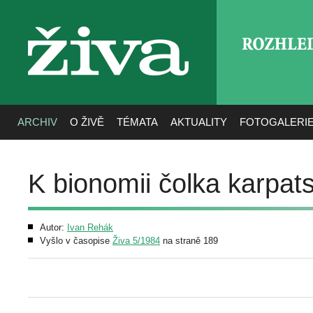
ROZHLE
živa
ARCHIV
O ŽIVĚ
TÉMATA
AKTUALITY
FOTOGALERI
K bionomii čolka karpat
Autor:
Ivan Rehák
Vyšlo v časopise
Živa 5/1984
na straně 189