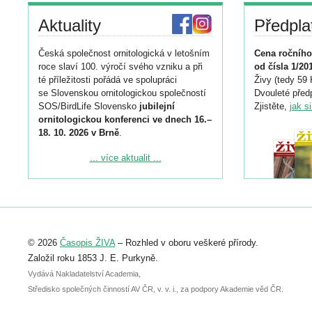
Aktuality
Předpla
Česká společnost ornitologická v letošním
Cena ročního
roce slaví 100. výročí svého vzniku a při
od čísla 1/20
té příležitosti pořádá ve spolupráci
Živy (tedy 59 
se Slovenskou ornitologickou společností
Dvouleté předp
SOS/BirdLife Slovensko
jubilejní
Zjistěte,
jak s
ornitologickou konferenci ve dnech 16.–
18. 10. 2026 v Brně
.
Podrobnější informace ke konferenci
... více aktualit ...
naleznete zde:
https://www.birdlife.cz/konference-2026/
Registrovat se můžete do 6. září.
Upozorňujeme, že termín pro odeslání
© 2026
Časopis ŽIVA
– Rozhled v oboru veškeré přírody.
abstraktu přihlášené přednášky nebo
posteru je už 30. června.
Založil roku 1853 J. E. Purkyně.
Vydává Nakladatelství Academia,
Středisko společných činností AV ČR, v. v. i., za podpory Akademie věd ČR.