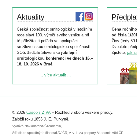
Aktuality
Předpla
Česká společnost ornitologická v letošním
Cena ročního
roce slaví 100. výročí svého vzniku a při
od čísla 1/20
té příležitosti pořádá ve spolupráci
Živy (tedy 59 
se Slovenskou ornitologickou společností
Dvouleté předp
SOS/BirdLife Slovensko
jubilejní
Zjistěte,
jak s
ornitologickou konferenci ve dnech 16.–
18. 10. 2026 v Brně
.
Podrobnější informace ke konferenci
... více aktualit ...
naleznete zde:
https://www.birdlife.cz/konference-2026/
Registrovat se můžete do 6. září.
Upozorňujeme, že termín pro odeslání
© 2026
Časopis ŽIVA
– Rozhled v oboru veškeré přírody.
abstraktu přihlášené přednášky nebo
posteru je už 30. června.
Založil roku 1853 J. E. Purkyně.
Vydává Nakladatelství Academia,
Středisko společných činností AV ČR, v. v. i., za podpory Akademie věd ČR.