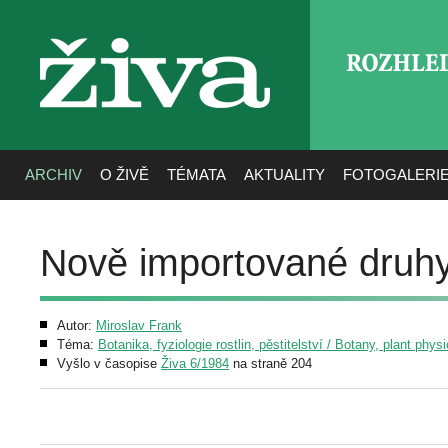
ROZHLE
živa
ARCHIV
O ŽIVĚ
TÉMATA
AKTUALITY
FOTOGALERI
Nově importované druhy 
Autor:
Miroslav Frank
Téma:
Botanika, fyziologie rostlin, pěstitelství / Botany, plant phys
Vyšlo v časopise
Živa 6/1984
na straně 204