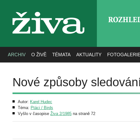
ROZHLE
živa
ARCHIV
O ŽIVĚ
TÉMATA
AKTUALITY
FOTOGALERI
Nové způsoby sledování
Autor:
Karel Hudec
Téma:
Ptáci / Birds
Vyšlo v časopise
Živa 2/1985
na straně 72