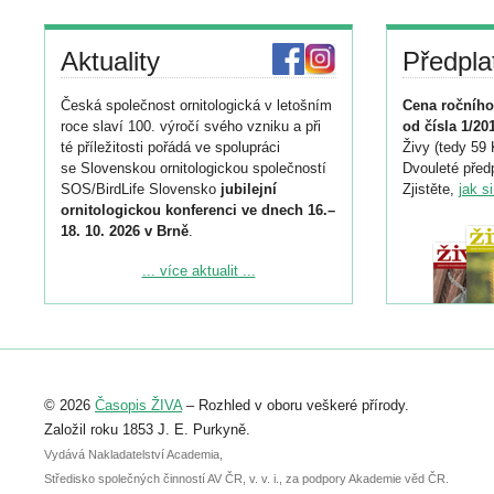
Aktuality
Předpla
Česká společnost ornitologická v letošním
Cena ročního
roce slaví 100. výročí svého vzniku a při
od čísla 1/20
té příležitosti pořádá ve spolupráci
Živy (tedy 59 
se Slovenskou ornitologickou společností
Dvouleté předp
SOS/BirdLife Slovensko
jubilejní
Zjistěte,
jak s
ornitologickou konferenci ve dnech 16.–
18. 10. 2026 v Brně
.
Podrobnější informace ke konferenci
... více aktualit ...
naleznete zde:
https://www.birdlife.cz/konference-2026/
Registrovat se můžete do 6. září.
Upozorňujeme, že termín pro odeslání
© 2026
Časopis ŽIVA
– Rozhled v oboru veškeré přírody.
abstraktu přihlášené přednášky nebo
posteru je už 30. června.
Založil roku 1853 J. E. Purkyně.
Vydává Nakladatelství Academia,
Středisko společných činností AV ČR, v. v. i., za podpory Akademie věd ČR.