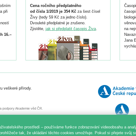
tošním
Cena ročního předplatného
Časopi
a při
od čísla 1/2019 je 354 Kč
za šest čísel
časopi
Živy (tedy 59 Kč za jedno číslo).
biolog
ností
Dvouleté předplatné je zrušeno.
věnova
Zjistěte,
jak si předplatit časopis Živa
.
na nej
h 16.–
Navazu
Jana E
vycház
i
026/
ní
u veškeré přírody.
o
, za podpory Akademie věd ČR.
uživatelského prostředí – používáme funkce zobrazování videoobsahu a anal
prohlížeče tak, že ukládání těchto cookies umožňuje. Pokud si přejete svůj 