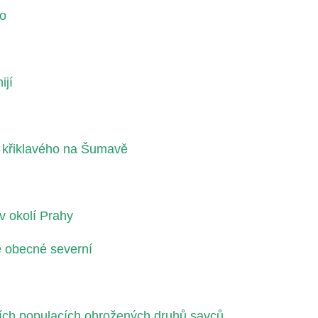
ho
ijí
a křiklavého na Šumavě
v okolí Prahy
e obecné severní
ících populacích ohrožených druhů savců