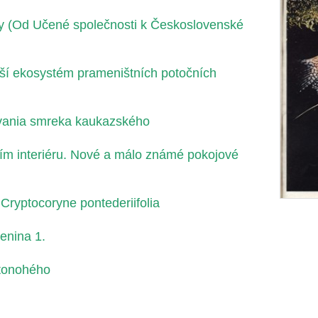
y (Od Učené společnosti k Československé
ší ekosystém prameništních potočních
ovania smreka kaukazského
ním interiéru. Nové a málo známé pokojové
Cryptocoryne pontederiifolia
enina 1.
stonohého