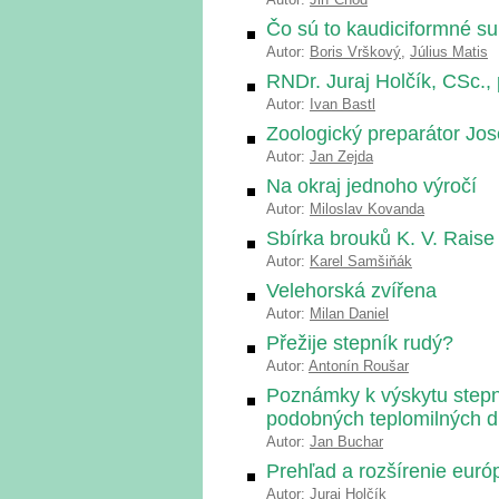
Čo sú to kaudiciformné su
Autor:
Boris Vrškový
,
Július Matis
RNDr. Juraj Holčík, CSc.,
Autor:
Ivan Bastl
Zoologický preparátor Jos
Autor:
Jan Zejda
Na okraj jednoho výročí
Autor:
Miloslav Kovanda
Sbírka brouků K. V. Raise
Autor:
Karel Samšiňák
Velehorská zvířena
Autor:
Milan Daniel
Přežije stepník rudý?
Autor:
Antonín Roušar
Poznámky k výskytu stepn
podobných teplomilných d
Autor:
Jan Buchar
Prehľad a rozšírenie euró
Autor:
Juraj Holčík