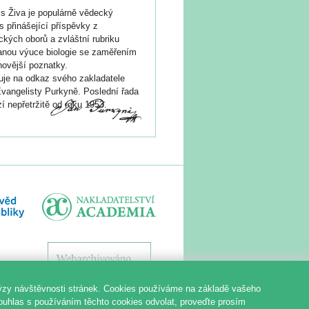
s Živa je populárně vědecký
s přinášející příspěvky z
ických oborů a zvláštní rubriku
nou výuce biologie se zaměřením
novější poznatky.
je na odkaz svého zakladatele
vangelisty Purkyně. Poslední řada
í nepřetržitě od roku 1953.
ýzy návštěvnosti stránek. Cookies používáme na základě vašeho
souhlas s používáním těchto cookies odvolat, proveďte prosím