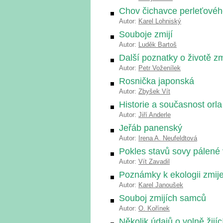
Chov čichavce perleťové
Autor:
Karel Lohniský
Souboje zmijí
Autor:
Luděk Bartoš
Další poznatky o životě zm
Autor:
Petr Voženílek
Rosnička japonská
Autor:
Zbyšek Vít
Historie a současnost orl
Autor:
Jiří Anderle
Jeřáb panenský
Autor:
Irena A. Neufeldtová
Pokles stavů sovy pálené 
Autor:
Vít Zavadil
Poznámky k ekologii zmij
Autor:
Karel Janoušek
Souboj zmijích samců
Autor:
O. Kořínek
Několik údajů o volně žij