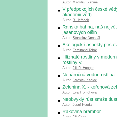
Autor:
Miroslav Slabina
V předpokojích české věd
akademii věd)
Autor:
R. Jeřábek
Ranská bahna, náš největ
jasanových olšin
Autor:
Stanislav Nenadál
Ekologické aspekty pest
Autor:
Ferdinand Tokár
Hlíznaté rostliny v moder
rostliny V.
Autor:
Jiří R. Haager
Nenáročná vodní rostlina: 
Autor:
Jaroslav Kadlec
Zelenina X. - kořenová zel
Autor:
Eva Troníčková
Neobvyklý růst smrže tlu
Autor:
Josef Houda
Rakovina brambor
Autor:
Jiří Chod