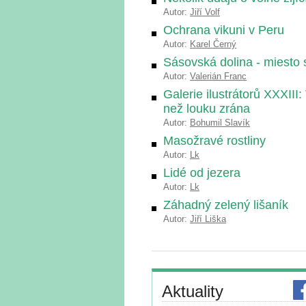
Autor:
Jiří Volf
Ochrana vikuni v Peru
Autor:
Karel Černý
Sásovská dolina - miesto 
Autor:
Valerián Franc
Galerie ilustrátorů XXXIII
než louku zrána
Autor:
Bohumil Slavík
Masožravé rostliny
Autor:
Lk
Lidé od jezera
Autor:
Lk
Záhadný zelený lišaník
Autor:
Jiří Liška
Aktuality