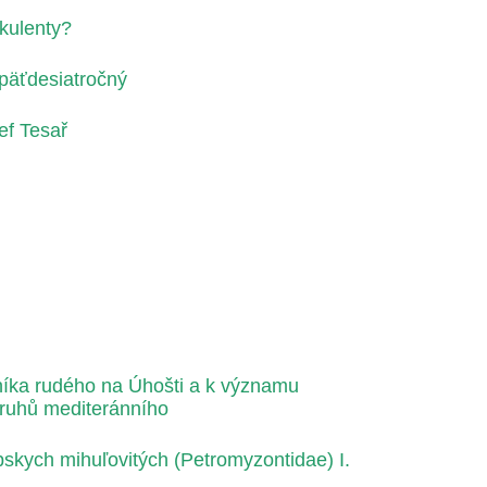
kulenty?
 päťdesiatročný
ef Tesař
íka rudého na Úhošti a k významu
ruhů mediteránního
pskych mihuľovitých (Petromyzontidae) I.