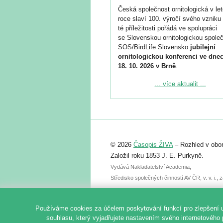
Česká společnost ornitologická v le
roce slaví 100. výročí svého vzniku 
té příležitosti pořádá ve spolupráci
se Slovenskou ornitologickou společ
SOS/BirdLife Slovensko
jubilejní
ornitologickou konferenci ve dnec
18. 10. 2026 v Brně
.
Podrobnější informace ke konferenc
... více aktualit ...
naleznete zde:
https://www.birdlife.cz/konference-2
Registrovat se můžete do 6. září.
Upozorňujeme, že termín pro odeslá
© 2026
Časopis ŽIVA
– Rozhled v obor
abstraktu přihlášené přednášky neb
posteru je už 30. června.
Založil roku 1853 J. E. Purkyně.
Vydává Nakladatelství Academia,
Středisko společných činností AV ČR, v. v. i.
Používáme cookies za účelem poskytování funkcí pro zlepšení 
souhlasu, který vyjadřujete nastavením svého internetového 