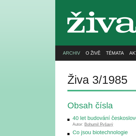
živa
ARCHIV
O ŽIVĚ
TÉMATA
AK
Živa 3/1985
Obsah čísla
40 let budování českoslo
Autor:
Bohumil Ryšavý
Co jsou biotechnologie