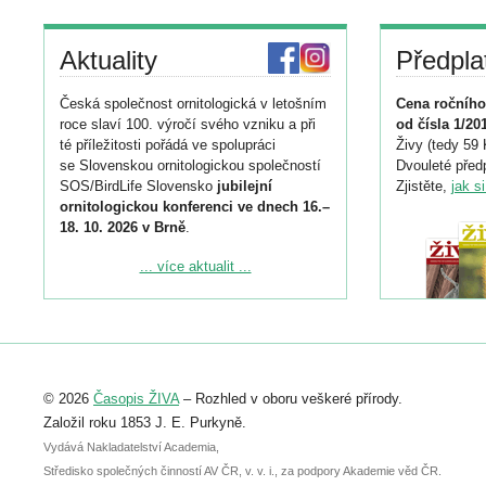
Aktuality
Předpla
Česká společnost ornitologická v letošním
Cena ročního
roce slaví 100. výročí svého vzniku a při
od čísla 1/20
té příležitosti pořádá ve spolupráci
Živy (tedy 59 
se Slovenskou ornitologickou společností
Dvouleté předp
SOS/BirdLife Slovensko
jubilejní
Zjistěte,
jak s
ornitologickou konferenci ve dnech 16.–
18. 10. 2026 v Brně
.
Podrobnější informace ke konferenci
... více aktualit ...
naleznete zde:
https://www.birdlife.cz/konference-2026/
Registrovat se můžete do 6. září.
Upozorňujeme, že termín pro odeslání
© 2026
Časopis ŽIVA
– Rozhled v oboru veškeré přírody.
abstraktu přihlášené přednášky nebo
posteru je už 30. června.
Založil roku 1853 J. E. Purkyně.
Vydává Nakladatelství Academia,
Středisko společných činností AV ČR, v. v. i., za podpory Akademie věd ČR.