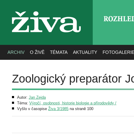
ROZHLE
živa
ARCHIV
O ŽIVĚ
TÉMATA
AKTUALITY
FOTOGALERI
Zoologický preparátor J
Autor:
Jan Zejda
Téma:
Výročí, osobnosti, historie biologie a přírodovědy /
Vyšlo v časopise
Živa 3/1985
na straně 100