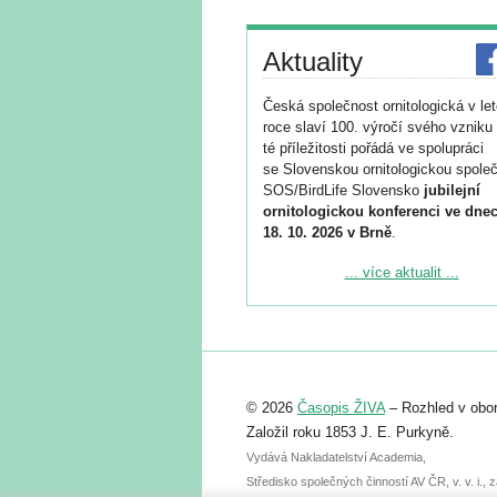
Aktuality
Česká společnost ornitologická v le
roce slaví 100. výročí svého vzniku 
té příležitosti pořádá ve spolupráci
se Slovenskou ornitologickou společ
SOS/BirdLife Slovensko
jubilejní
ornitologickou konferenci ve dnec
18. 10. 2026 v Brně
.
Podrobnější informace ke konferenc
... více aktualit ...
naleznete zde:
https://www.birdlife.cz/konference-2
Registrovat se můžete do 6. září.
Upozorňujeme, že termín pro odeslá
© 2026
Časopis ŽIVA
– Rozhled v obor
abstraktu přihlášené přednášky neb
posteru je už 30. června.
Založil roku 1853 J. E. Purkyně.
Vydává Nakladatelství Academia,
Středisko společných činností AV ČR, v. v. i.