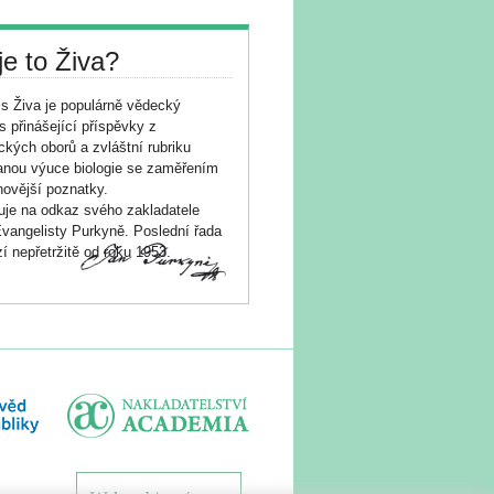
je to Živa?
s Živa je populárně vědecký
s přinášející příspěvky z
ických oborů a zvláštní rubriku
nou výuce biologie se zaměřením
novější poznatky.
je na odkaz svého zakladatele
vangelisty Purkyně. Poslední řada
í nepřetržitě od roku 1953.