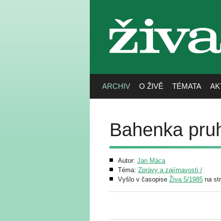
živa
ARCHIV
O ŽIVĚ
TÉMATA
AK
Bahenka pruh
Autor:
Jan Máca
Téma:
Zprávy a zajímavosti /
Vyšlo v časopise
Živa 5/1985
na st