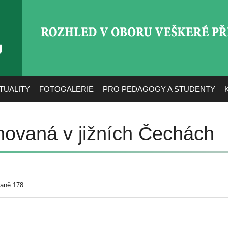
ROZHLED V OBORU VEŠ
TUALITY
FOTOGALERIE
PRO PEDAGOGY A STUDENTY
ovaná v jižních Čechách
raně 178