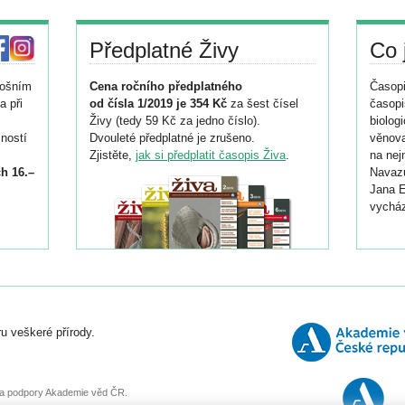
Předplatné Živy
Co 
tošním
Cena ročního předplatného
Časopi
a při
od čísla 1/2019 je 354 Kč
za šest čísel
časopi
Živy (tedy 59 Kč za jedno číslo).
biolog
ností
Dvouleté předplatné je zrušeno.
věnova
Zjistěte,
jak si předplatit časopis Živa
.
na nej
h 16.–
Navazu
Jana E
vycház
i
026/
ní
u veškeré přírody.
o
, za podpory Akademie věd ČR.