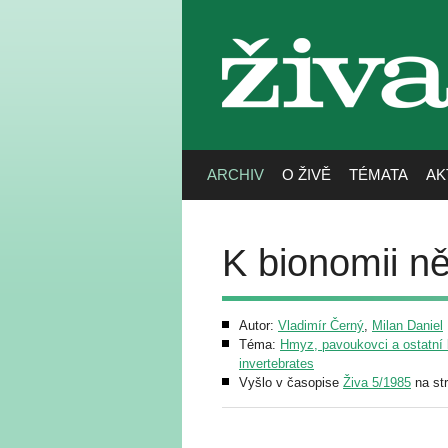
živa
ARCHIV
O ŽIVĚ
TÉMATA
AK
K bionomii n
Autor:
Vladimír Černý
,
Milan Daniel
Téma:
Hmyz, pavoukovci a ostatní b
invertebrates
Vyšlo v časopise
Živa 5/1985
na st