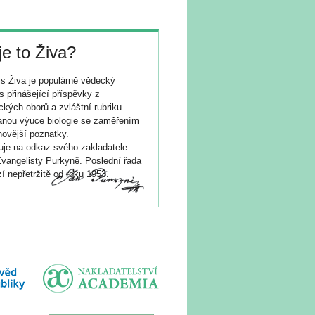
je to Živa?
s Živa je populárně vědecký
s přinášející příspěvky z
ických oborů a zvláštní rubriku
nou výuce biologie se zaměřením
novější poznatky.
je na odkaz svého zakladatele
vangelisty Purkyně. Poslední řada
í nepřetržitě od roku 1953.