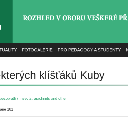
ROZHLED V OBORU VEŠ
TUALITY
FOTOGALERIE
PRO PEDAGOGY A STUDENTY
ěkterých klíšťáků Kuby
ezobratlí / Insects, arachnids and other
raně 181