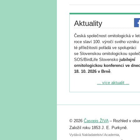
Aktuality
Česká společnost ornitologická v le
roce slaví 100. výročí svého vzniku 
té příležitosti pořádá ve spolupráci
se Slovenskou ornitologickou společ
SOS/BirdLife Slovensko
jubilejní
ornitologickou konferenci ve dnec
18. 10. 2026 v Brně
.
Podrobnější informace ke konferenc
... více aktualit ...
naleznete zde:
https://www.birdlife.cz/konference-2
Registrovat se můžete do 6. září.
Upozorňujeme, že termín pro odeslá
© 2026
Časopis ŽIVA
– Rozhled v obor
abstraktu přihlášené přednášky neb
posteru je už 30. června.
Založil roku 1853 J. E. Purkyně.
Vydává Nakladatelství Academia,