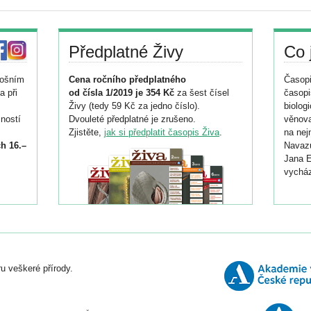
Předplatné Živy
Co 
tošním
Cena ročního předplatného
Časopi
a při
od čísla 1/2019 je 354 Kč
za šest čísel
časopi
Živy (tedy 59 Kč za jedno číslo).
biolog
ností
Dvouleté předplatné je zrušeno.
věnova
Zjistěte,
jak si předplatit časopis Živa
.
na nej
h 16.–
Navazu
Jana E
vycház
i
026/
ní
u veškeré přírody.
o