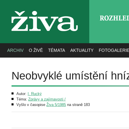
ROZHLE
živa
ARCHIV
O ŽIVĚ
TÉMATA
AKTUALITY
FOTOGALERI
Neobvyklé umístění hní
Autor:
I. Rucký
Téma:
Zprávy a zajímavosti /
Vyšlo v časopise
Živa 5/1985
na straně 183