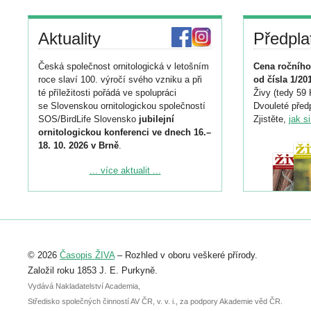
Aktuality
Předpla
Česká společnost ornitologická v letošním
Cena ročního
roce slaví 100. výročí svého vzniku a při
od čísla 1/20
té příležitosti pořádá ve spolupráci
Živy (tedy 59 
se Slovenskou ornitologickou společností
Dvouleté předp
SOS/BirdLife Slovensko
jubilejní
Zjistěte,
jak s
ornitologickou konferenci ve dnech 16.–
18. 10. 2026 v Brně
.
Podrobnější informace ke konferenci
... více aktualit ...
naleznete zde:
https://www.birdlife.cz/konference-2026/
Registrovat se můžete do 6. září.
Upozorňujeme, že termín pro odeslání
© 2026
Časopis ŽIVA
– Rozhled v oboru veškeré přírody.
abstraktu přihlášené přednášky nebo
posteru je už 30. června.
Založil roku 1853 J. E. Purkyně.
Vydává Nakladatelství Academia,
Středisko společných činností AV ČR, v. v. i., za podpory Akademie věd ČR.