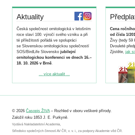
Aktuality
Předpla
Česká společnost ornitologická v letošním
Cena ročního
roce slaví 100. výročí svého vzniku a při
od čísla 1/20
té příležitosti pořádá ve spolupráci
Živy (tedy 59 
se Slovenskou ornitologickou společností
Dvouleté předp
SOS/BirdLife Slovensko
jubilejní
Zjistěte,
jak s
ornitologickou konferenci ve dnech 16.–
18. 10. 2026 v Brně
.
Podrobnější informace ke konferenci
... více aktualit ...
naleznete zde:
https://www.birdlife.cz/konference-2026/
Registrovat se můžete do 6. září.
Upozorňujeme, že termín pro odeslání
© 2026
Časopis ŽIVA
– Rozhled v oboru veškeré přírody.
abstraktu přihlášené přednášky nebo
posteru je už 30. června.
Založil roku 1853 J. E. Purkyně.
Vydává Nakladatelství Academia,
Středisko společných činností AV ČR, v. v. i., za podpory Akademie věd ČR.