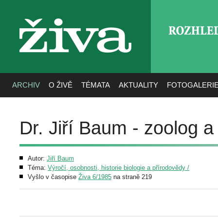
ROZHLE
živa
ARCHIV
O ŽIVĚ
TÉMATA
AKTUALITY
FOTOGALERI
Dr. Jiří Baum - zoolog a
Autor:
Jiří Baum
Téma:
Výročí, osobnosti, historie biologie a přírodovědy /
Vyšlo v časopise
Živa 6/1985
na straně 219