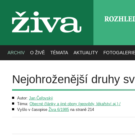
ROZHLE
živa
ARCHIV
O ŽIVĚ
TÉMATA
AKTUALITY
FOTOGALERI
Nejohroženější druhy sv
Autor:
Jan Čeřovský
Téma:
Obecné články a jiné obory (geovědy, lékařství aj.) /
Vyšlo v časopise
Živa 6/1985
na straně 214