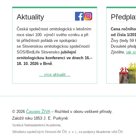
Aktuality
Předpla
Česká společnost ornitologická v letošním
Cena ročního
roce slaví 100. výročí svého vzniku a při
od čísla 1/20
té příležitosti pořádá ve spolupráci
Živy (tedy 59 
se Slovenskou ornitologickou společností
Dvouleté předp
SOS/BirdLife Slovensko
jubilejní
Zjistěte,
jak s
ornitologickou konferenci ve dnech 16.–
18. 10. 2026 v Brně
.
Podrobnější informace ke konferenci
... více aktualit ...
naleznete zde:
https://www.birdlife.cz/konference-2026/
Registrovat se můžete do 6. září.
Upozorňujeme, že termín pro odeslání
© 2026
Časopis ŽIVA
– Rozhled v oboru veškeré přírody.
abstraktu přihlášené přednášky nebo
posteru je už 30. června.
Založil roku 1853 J. E. Purkyně.
Vydává Nakladatelství Academia,
Středisko společných činností AV ČR, v. v. i., za podpory Akademie věd ČR.