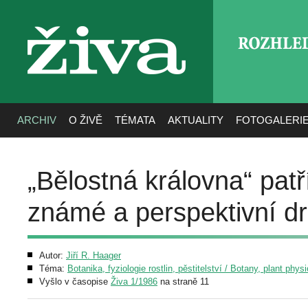
ROZHLE
živa
ARCHIV
O ŽIVĚ
TÉMATA
AKTUALITY
FOTOGALERI
„Bělostná královna“ pat
známé a perspektivní dr
Autor:
Jiří R. Haager
Téma:
Botanika, fyziologie rostlin, pěstitelství / Botany, plant phys
Vyšlo v časopise
Živa 1/1986
na straně 11