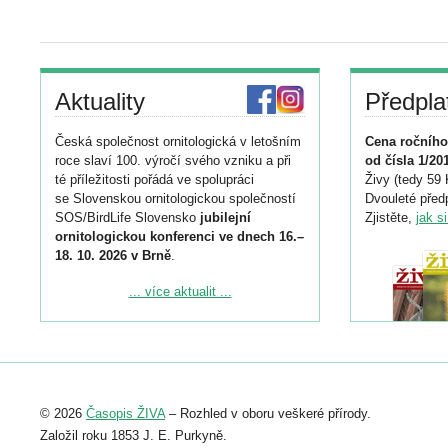
Aktuality
Předpla
Česká společnost ornitologická v letošním
Cena ročního
roce slaví 100. výročí svého vzniku a při
od čísla 1/20
té příležitosti pořádá ve spolupráci
Živy (tedy 59 
se Slovenskou ornitologickou společností
Dvouleté předp
SOS/BirdLife Slovensko
jubilejní
Zjistěte,
jak s
ornitologickou konferenci ve dnech 16.–
18. 10. 2026 v Brně
.
Podrobnější informace ke konferenci
... více aktualit ...
naleznete zde:
https://www.birdlife.cz/konference-2026/
Registrovat se můžete do 6. září.
Upozorňujeme, že termín pro odeslání
© 2026
Časopis ŽIVA
– Rozhled v oboru veškeré přírody.
abstraktu přihlášené přednášky nebo
posteru je už 30. června.
Založil roku 1853 J. E. Purkyně.