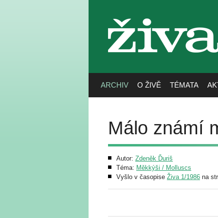
živa
ARCHIV
O ŽIVĚ
TÉMATA
AK
Málo známí m
Autor:
Zdeněk Ďuriš
Téma:
Měkkýši / Molluscs
Vyšlo v časopise
Živa 1/1986
na st