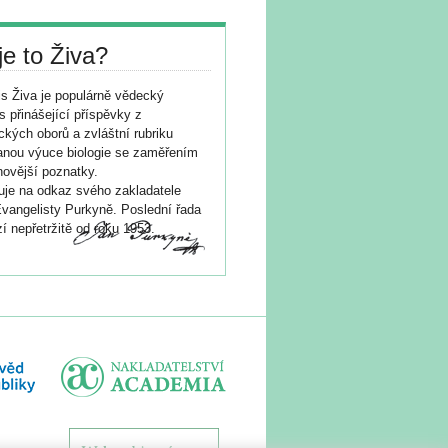
je to Živa?
s Živa je populárně vědecký
s přinášející příspěvky z
ických oborů a zvláštní rubriku
nou výuce biologie se zaměřením
novější poznatky.
je na odkaz svého zakladatele
vangelisty Purkyně. Poslední řada
í nepřetržitě od roku 1953.