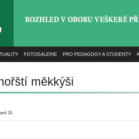
ROZHLED V OBORU VEŠ
TUALITY
FOTOGALERIE
PRO PEDAGOGY A STUDENTY
ořští měkkýši
raně 25