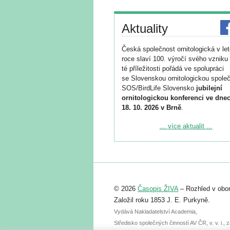
Aktuality
Česká společnost ornitologická v le
roce slaví 100. výročí svého vzniku 
té příležitosti pořádá ve spolupráci
se Slovenskou ornitologickou společ
SOS/BirdLife Slovensko
jubilejní
ornitologickou konferenci ve dnec
18. 10. 2026 v Brně
.
Podrobnější informace ke konferenc
... více aktualit ...
naleznete zde:
https://www.birdlife.cz/konference-2
Registrovat se můžete do 6. září.
Upozorňujeme, že termín pro odeslá
© 2026
Časopis ŽIVA
– Rozhled v obor
abstraktu přihlášené přednášky neb
posteru je už 30. června.
Založil roku 1853 J. E. Purkyně.
Vydává Nakladatelství Academia,
Středisko společných činností AV ČR, v. v. i.