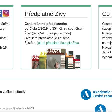
Předplatné Živy
Co 
tošním
Cena ročního předplatného
Časopi
a při
od čísla 1/2019 je 354 Kč
za šest čísel
časopi
Živy (tedy 59 Kč za jedno číslo).
biolog
ností
Dvouleté předplatné je zrušeno.
věnova
Zjistěte,
jak si předplatit časopis Živa
.
na nej
h 16.–
Navazu
Jana E
vycház
i
026/
ní
u veškeré přírody.
o
, za podpory Akademie věd ČR.