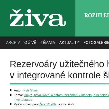
ROZHLE
živa
ARCHIV
O ŽIVĚ
TÉMATA
AKTUALITY
FOTOGALERI
Rezervoáry užitečného 
v integrované kontrole 
Autor:
Petr Starý
Téma:
Hmyz, pavoukovci a ostatní bezobratlí / Insects, arachnids 
invertebrates
Vyšlo v časopise
Živa 1/1986
na straně 22