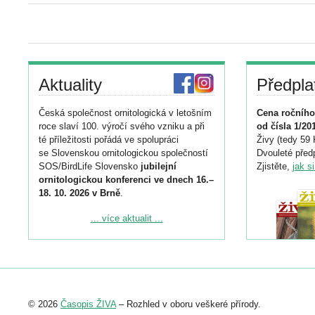
Aktuality
Předpla
Česká společnost ornitologická v letošním
Cena ročního
roce slaví 100. výročí svého vzniku a při
od čísla 1/20
té příležitosti pořádá ve spolupráci
Živy (tedy 59 
se Slovenskou ornitologickou společností
Dvouleté předp
SOS/BirdLife Slovensko
jubilejní
Zjistěte,
jak s
ornitologickou konferenci ve dnech 16.–
18. 10. 2026 v Brně
.
Podrobnější informace ke konferenci
... více aktualit ...
naleznete zde:
https://www.birdlife.cz/konference-2026/
Registrovat se můžete do 6. září.
Upozorňujeme, že termín pro odeslání
© 2026
Časopis ŽIVA
– Rozhled v oboru veškeré přírody.
abstraktu přihlášené přednášky nebo