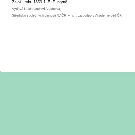
posteru je už 30. června.
Založil roku 1853 J. E. Purkyně.
Vydává Nakladatelství Academia,
Středisko společných činností AV ČR, v. v. i., za podpory Akademie věd ČR.