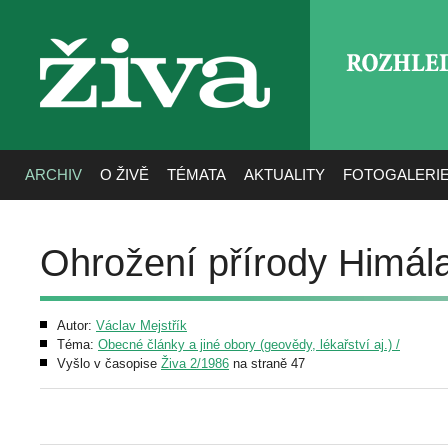
ROZHLE
živa
ARCHIV
O ŽIVĚ
TÉMATA
AKTUALITY
FOTOGALERI
Ohrožení přírody Himál
Autor:
Václav Mejstřík
Téma:
Obecné články a jiné obory (geovědy, lékařství aj.) /
Vyšlo v časopise
Živa 2/1986
na straně 47