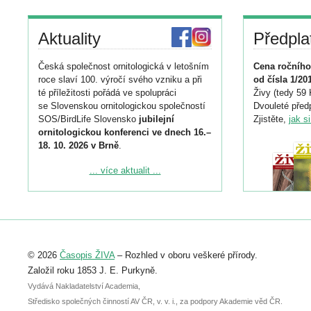
Aktuality
Předpla
Česká společnost ornitologická v letošním
Cena ročního
roce slaví 100. výročí svého vzniku a při
od čísla 1/20
té příležitosti pořádá ve spolupráci
Živy (tedy 59 
se Slovenskou ornitologickou společností
Dvouleté předp
SOS/BirdLife Slovensko
jubilejní
Zjistěte,
jak s
ornitologickou konferenci ve dnech 16.–
18. 10. 2026 v Brně
.
Podrobnější informace ke konferenci
... více aktualit ...
naleznete zde:
https://www.birdlife.cz/konference-2026/
Registrovat se můžete do 6. září.
Upozorňujeme, že termín pro odeslání
© 2026
Časopis ŽIVA
– Rozhled v oboru veškeré přírody.
abstraktu přihlášené přednášky nebo
posteru je už 30. června.
Založil roku 1853 J. E. Purkyně.
Vydává Nakladatelství Academia,
Středisko společných činností AV ČR, v. v. i., za podpory Akademie věd ČR.