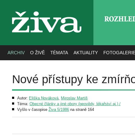
ROZHLE
živa
ARCHIV
O ŽIVĚ
TÉMATA
AKTUALITY
FOTOGALERI
Nové přístupy ke zmírňo
Autor:
Eliška Nováková
,
Miroslav Martiš
Téma:
Obecné články a jiné obory (geovědy, lékařství aj.) /
Vyšlo v časopise
Živa 5/1986
na straně 164