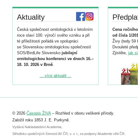
Aktuality
Předpla
Česká společnost ornitologická v letošním
Cena ročního
roce slaví 100. výročí svého vzniku a při
od čísla 1/20
té příležitosti pořádá ve spolupráci
Živy (tedy 59 
se Slovenskou ornitologickou společností
Dvouleté předp
SOS/BirdLife Slovensko
jubilejní
Zjistěte,
jak s
ornitologickou konferenci ve dnech 16.–
18. 10. 2026 v Brně
.
Podrobnější informace ke konferenci
... více aktualit ...
naleznete zde:
https://www.birdlife.cz/konference-2026/
Registrovat se můžete do 6. září.
Upozorňujeme, že termín pro odeslání
© 2026
Časopis ŽIVA
– Rozhled v oboru veškeré přírody.
abstraktu přihlášené přednášky nebo
posteru je už 30. června.
Založil roku 1853 J. E. Purkyně.
Vydává Nakladatelství Academia,
Středisko společných činností AV ČR, v. v. i., za podpory Akademie věd ČR.