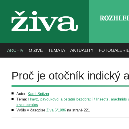
ROZHLE
živa
ARCHIV
O ŽIVĚ
TÉMATA
AKTUALITY
FOTOGALERI
Proč je otočník indický 
Autor:
Karel Spitzer
Téma:
Hmyz, pavoukovci a ostatní bezobratlí / Insects, arachnids 
invertebrates
Vyšlo v časopise
Živa 6/1986
na straně 221