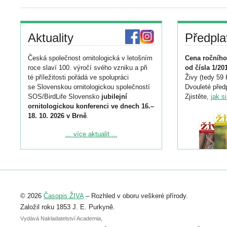
Aktuality
Předpla
Česká společnost ornitologická v letošním
Cena ročního
roce slaví 100. výročí svého vzniku a při
od čísla 1/20
té příležitosti pořádá ve spolupráci
Živy (tedy 59 
se Slovenskou ornitologickou společností
Dvouleté předp
SOS/BirdLife Slovensko
jubilejní
Zjistěte,
jak s
ornitologickou konferenci ve dnech 16.–
18. 10. 2026 v Brně
.
Podrobnější informace ke konferenci
... více aktualit ...
naleznete zde:
https://www.birdlife.cz/konference-2026/
Registrovat se můžete do 6. září.
Upozorňujeme, že termín pro odeslání
© 2026
Časopis ŽIVA
– Rozhled v oboru veškeré přírody.
abstraktu přihlášené přednášky nebo
posteru je už 30. června.
Založil roku 1853 J. E. Purkyně.
Vydává Nakladatelství Academia,