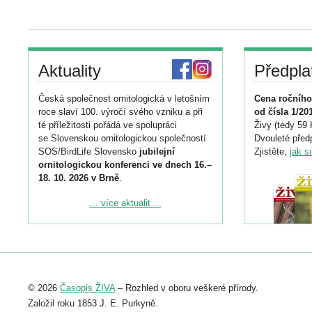
Aktuality
Předpla
Česká společnost ornitologická v letošním
Cena ročního
roce slaví 100. výročí svého vzniku a při
od čísla 1/20
té příležitosti pořádá ve spolupráci
Živy (tedy 59 
se Slovenskou ornitologickou společností
Dvouleté předp
SOS/BirdLife Slovensko
jubilejní
Zjistěte,
jak s
ornitologickou konferenci ve dnech 16.–
18. 10. 2026 v Brně
.
Podrobnější informace ke konferenci
... více aktualit ...
naleznete zde:
https://www.birdlife.cz/konference-2026/
Registrovat se můžete do 6. září.
Upozorňujeme, že termín pro odeslání
© 2026
Časopis ŽIVA
– Rozhled v oboru veškeré přírody.
abstraktu přihlášené přednášky nebo
posteru je už 30. června.
Založil roku 1853 J. E. Purkyně.