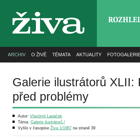
ROZHLE
živa
ARCHIV
O ŽIVĚ
TÉMATA
AKTUALITY
FOTOGALERI
Galerie ilustrátorů XLII
před problémy
Autor:
Vlastimil Lapáček
Téma:
Galerie ilustrátorů /
Vyšlo v časopise
Živa 1/1987
na straně 39