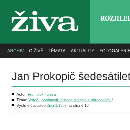
ROZHLE
živa
ARCHIV
O ŽIVĚ
TÉMATA
AKTUALITY
FOTOGALERI
Jan Prokopič šedesátile
Autor:
František Tenora
Téma:
Výročí, osobnosti, historie biologie a přírodovědy /
Vyšlo v časopise
Živa 1/1987
na straně 19