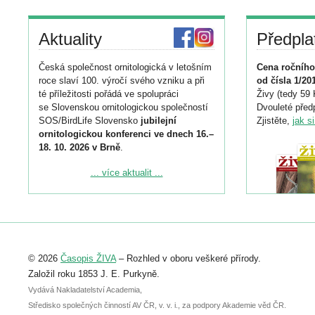
Aktuality
Předpla
Česká společnost ornitologická v letošním
Cena ročního
roce slaví 100. výročí svého vzniku a při
od čísla 1/20
té příležitosti pořádá ve spolupráci
Živy (tedy 59 
se Slovenskou ornitologickou společností
Dvouleté předp
SOS/BirdLife Slovensko
jubilejní
Zjistěte,
jak s
ornitologickou konferenci ve dnech 16.–
18. 10. 2026 v Brně
.
Podrobnější informace ke konferenci
... více aktualit ...
naleznete zde:
https://www.birdlife.cz/konference-2026/
Registrovat se můžete do 6. září.
Upozorňujeme, že termín pro odeslání
© 2026
Časopis ŽIVA
– Rozhled v oboru veškeré přírody.
abstraktu přihlášené přednášky nebo
posteru je už 30. června.
Založil roku 1853 J. E. Purkyně.
Vydává Nakladatelství Academia,
Středisko společných činností AV ČR, v. v. i., za podpory Akademie věd ČR.