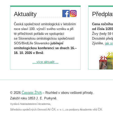
Aktuality
Předpla
Česká společnost ornitologická v letošním
Cena ročního
roce slaví 100. výročí svého vzniku a při
od čísla 1/20
té příležitosti pořádá ve spolupráci
Živy (tedy 59 
se Slovenskou ornitologickou společností
Dvouleté předp
SOS/BirdLife Slovensko
jubilejní
Zjistěte,
jak s
ornitologickou konferenci ve dnech 16.–
18. 10. 2026 v Brně
.
Podrobnější informace ke konferenci
... více aktualit ...
naleznete zde:
https://www.birdlife.cz/konference-2026/
Registrovat se můžete do 6. září.
Upozorňujeme, že termín pro odeslání
© 2026
Časopis ŽIVA
– Rozhled v oboru veškeré přírody.
abstraktu přihlášené přednášky nebo
posteru je už 30. června.
Založil roku 1853 J. E. Purkyně.
Vydává Nakladatelství Academia,
Středisko společných činností AV ČR, v. v. i., za podpory Akademie věd ČR.