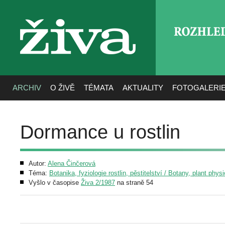
ROZHLE
živa
ARCHIV
O ŽIVĚ
TÉMATA
AKTUALITY
FOTOGALERI
Dormance u rostlin
Autor:
Alena Činčerová
Téma:
Botanika, fyziologie rostlin, pěstitelství / Botany, plant phys
Vyšlo v časopise
Živa 2/1987
na straně 54