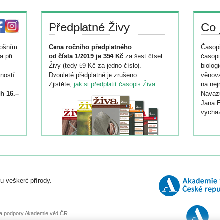
Předplatné Živy
Co 
tošním
Cena ročního předplatného
Časopi
a při
od čísla 1/2019 je 354 Kč
za šest čísel
časopi
Živy (tedy 59 Kč za jedno číslo).
biolog
ností
Dvouleté předplatné je zrušeno.
věnova
Zjistěte,
jak si předplatit časopis Živa
.
na nej
h 16.–
Navazu
Jana E
vycház
i
026/
ní
u veškeré přírody.
o
, za podpory Akademie věd ČR.