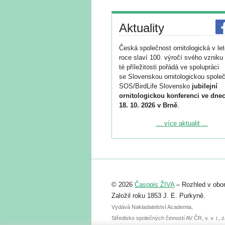
Aktuality
Česká společnost ornitologická v le
roce slaví 100. výročí svého vzniku 
té příležitosti pořádá ve spolupráci
se Slovenskou ornitologickou společ
SOS/BirdLife Slovensko
jubilejní
ornitologickou konferenci ve dnec
18. 10. 2026 v Brně
.
Podrobnější informace ke konferenc
... více aktualit ...
naleznete zde:
https://www.birdlife.cz/konference-2
Registrovat se můžete do 6. září.
Upozorňujeme, že termín pro odeslá
© 2026
Časopis ŽIVA
– Rozhled v obor
abstraktu přihlášené přednášky neb
posteru je už 30. června.
Založil roku 1853 J. E. Purkyně.
Vydává Nakladatelství Academia,
Středisko společných činností AV ČR, v. v. i.