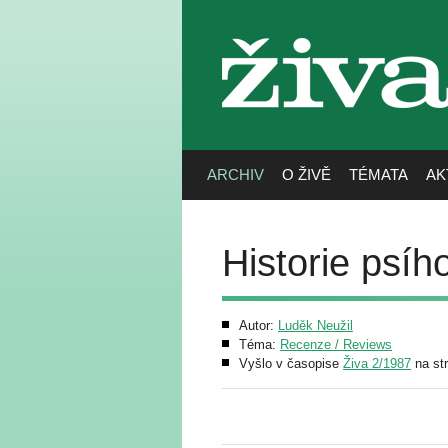
živa
ARCHIV
O ŽIVĚ
TÉMATA
AK
Historie psíh
Autor:
Luděk Neužil
Téma:
Recenze / Reviews
Vyšlo v časopise
Živa 2/1987
na st