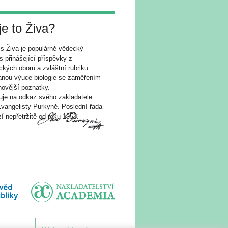
je to Živa?
s Živa je populárně vědecký
s přinášející příspěvky z
ických oborů a zvláštní rubriku
nou výuce biologie se zaměřením
novější poznatky.
je na odkaz svého zakladatele
vangelisty Purkyně. Poslední řada
í nepřetržitě od roku 1953.