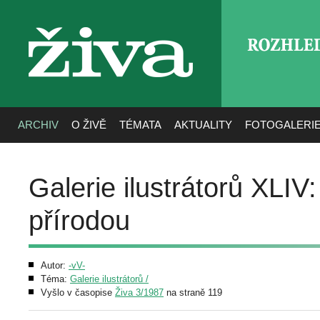
ROZHLE
živa
ARCHIV
O ŽIVĚ
TÉMATA
AKTUALITY
FOTOGALERI
Galerie ilustrátorů XLI
přírodou
Autor:
-vV-
Téma:
Galerie ilustrátorů /
Vyšlo v časopise
Živa 3/1987
na straně 119