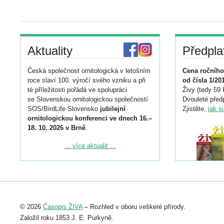
Aktuality
Předpla
Česká společnost ornitologická v letošním
Cena ročního
roce slaví 100. výročí svého vzniku a při
od čísla 1/20
té příležitosti pořádá ve spolupráci
Živy (tedy 59 
se Slovenskou ornitologickou společností
Dvouleté předp
SOS/BirdLife Slovensko
jubilejní
Zjistěte,
jak s
ornitologickou konferenci ve dnech 16.–
18. 10. 2026 v Brně
.
Podrobnější informace ke konferenci
... více aktualit ...
naleznete zde:
https://www.birdlife.cz/konference-2026/
Registrovat se můžete do 6. září.
Upozorňujeme, že termín pro odeslání
© 2026
Časopis ŽIVA
– Rozhled v oboru veškeré přírody.
abstraktu přihlášené přednášky nebo
posteru je už 30. června.
Založil roku 1853 J. E. Purkyně.