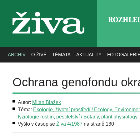
ROZHLE
živa
ARCHIV
O ŽIVĚ
TÉMATA
AKTUALITY
FOTOGALERI
Ochrana genofondu okra
Autor:
Milan Blažek
Téma:
Ekologie, životní prostředí / Ecology, Environme
fyziologie rostlin, pěstitelství / Botany, plant physiology
Vyšlo v časopise
Živa 4/1987
na straně 130