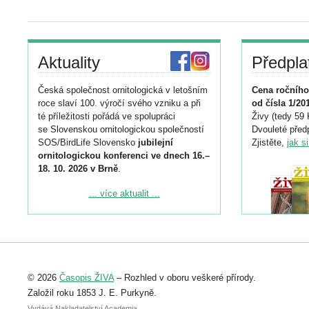
Aktuality
Předpla
Česká společnost ornitologická v letošním
Cena ročního
roce slaví 100. výročí svého vzniku a při
od čísla 1/20
té příležitosti pořádá ve spolupráci
Živy (tedy 59 
se Slovenskou ornitologickou společností
Dvouleté předp
SOS/BirdLife Slovensko
jubilejní
Zjistěte,
jak s
ornitologickou konferenci ve dnech 16.–
18. 10. 2026 v Brně
.
Podrobnější informace ke konferenci
... více aktualit ...
naleznete zde:
https://www.birdlife.cz/konference-2026/
Registrovat se můžete do 6. září.
Upozorňujeme, že termín pro odeslání
© 2026
Časopis ŽIVA
– Rozhled v oboru veškeré přírody.
abstraktu přihlášené přednášky nebo
posteru je už 30. června.
Založil roku 1853 J. E. Purkyně.
Vydává Nakladatelství Academia,