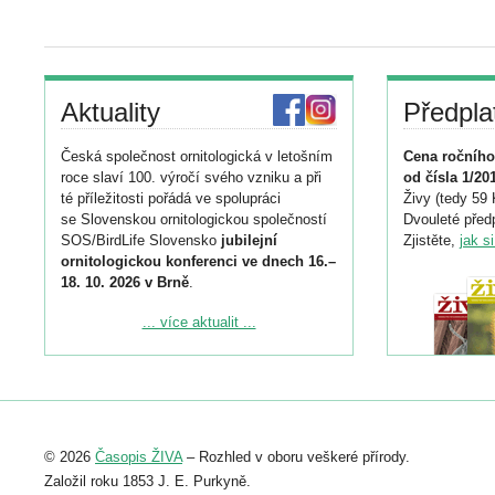
Aktuality
Předpla
Česká společnost ornitologická v letošním
Cena ročního
roce slaví 100. výročí svého vzniku a při
od čísla 1/20
té příležitosti pořádá ve spolupráci
Živy (tedy 59 
se Slovenskou ornitologickou společností
Dvouleté předp
SOS/BirdLife Slovensko
jubilejní
Zjistěte,
jak s
ornitologickou konferenci ve dnech 16.–
18. 10. 2026 v Brně
.
Podrobnější informace ke konferenci
... více aktualit ...
naleznete zde:
https://www.birdlife.cz/konference-2026/
Registrovat se můžete do 6. září.
Upozorňujeme, že termín pro odeslání
© 2026
Časopis ŽIVA
– Rozhled v oboru veškeré přírody.
abstraktu přihlášené přednášky nebo
posteru je už 30. června.
Založil roku 1853 J. E. Purkyně.