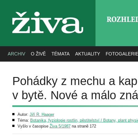
ROZHLE
živa
ARCHIV
O ŽIVĚ
TÉMATA
AKTUALITY
FOTOGALERI
Pohádky z mechu a kapra
v bytě. Nové a málo zná
Autor:
Jiří R. Haager
Téma:
Botanika, fyziologie rostlin, pěstitelství / Botany, plant phys
Vyšlo v časopise
Živa 5/1987
na straně 172