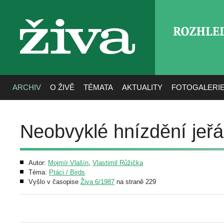
ROZHLE
živa
ARCHIV
O ŽIVĚ
TÉMATA
AKTUALITY
FOTOGALERI
Neobvyklé hnízdění jeřá
Autor:
Mojmír Vlašín
,
Vlastimil Růžička
Téma:
Ptáci / Birds
Vyšlo v časopise
Živa 6/1987
na straně 229