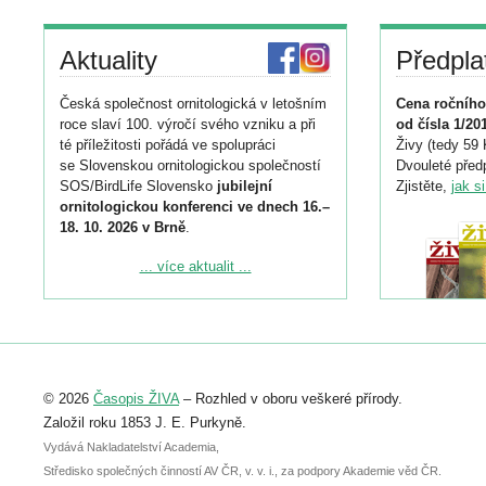
Aktuality
Předpla
Česká společnost ornitologická v letošním
Cena ročního
roce slaví 100. výročí svého vzniku a při
od čísla 1/20
té příležitosti pořádá ve spolupráci
Živy (tedy 59 
se Slovenskou ornitologickou společností
Dvouleté předp
SOS/BirdLife Slovensko
jubilejní
Zjistěte,
jak s
ornitologickou konferenci ve dnech 16.–
18. 10. 2026 v Brně
.
Podrobnější informace ke konferenci
... více aktualit ...
naleznete zde:
https://www.birdlife.cz/konference-2026/
Registrovat se můžete do 6. září.
Upozorňujeme, že termín pro odeslání
© 2026
Časopis ŽIVA
– Rozhled v oboru veškeré přírody.
abstraktu přihlášené přednášky nebo
posteru je už 30. června.
Založil roku 1853 J. E. Purkyně.
Vydává Nakladatelství Academia,
Středisko společných činností AV ČR, v. v. i., za podpory Akademie věd ČR.