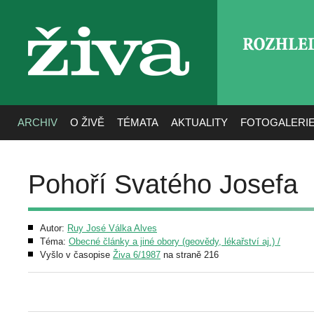
ROZHLE
živa
ARCHIV
O ŽIVĚ
TÉMATA
AKTUALITY
FOTOGALERI
Pohoří Svatého Josefa
Autor:
Ruy José Válka Alves
Téma:
Obecné články a jiné obory (geovědy, lékařství aj.) /
Vyšlo v časopise
Živa 6/1987
na straně 216