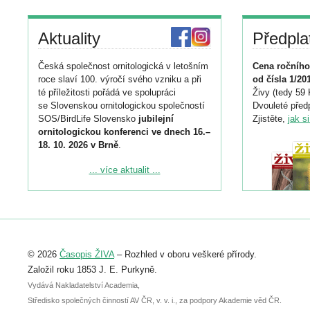
Aktuality
Předpla
Česká společnost ornitologická v letošním
Cena ročního
roce slaví 100. výročí svého vzniku a při
od čísla 1/20
té příležitosti pořádá ve spolupráci
Živy (tedy 59 
se Slovenskou ornitologickou společností
Dvouleté předp
SOS/BirdLife Slovensko
jubilejní
Zjistěte,
jak s
ornitologickou konferenci ve dnech 16.–
18. 10. 2026 v Brně
.
Podrobnější informace ke konferenci
... více aktualit ...
naleznete zde:
https://www.birdlife.cz/konference-2026/
Registrovat se můžete do 6. září.
Upozorňujeme, že termín pro odeslání
© 2026
Časopis ŽIVA
– Rozhled v oboru veškeré přírody.
abstraktu přihlášené přednášky nebo
posteru je už 30. června.
Založil roku 1853 J. E. Purkyně.
Vydává Nakladatelství Academia,
Středisko společných činností AV ČR, v. v. i., za podpory Akademie věd ČR.