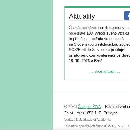
Aktuality
Česká společnost ornitologická v le
roce slaví 100. výročí svého vzniku 
té příležitosti pořádá ve spolupráci
se Slovenskou ornitologickou společ
SOS/BirdLife Slovensko
jubilejní
ornitologickou konferenci ve dnec
18. 10. 2026 v Brně
.
Podrobnější informace ke konferenc
... více aktualit ...
naleznete zde:
https://www.birdlife.cz/konference-2
Registrovat se můžete do 6. září.
Upozorňujeme, že termín pro odeslá
© 2026
Časopis ŽIVA
– Rozhled v obor
abstraktu přihlášené přednášky neb
posteru je už 30. června.
Založil roku 1853 J. E. Purkyně.
Vydává Nakladatelství Academia,
Středisko společných činností AV ČR, v. v. i.