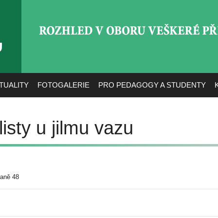
ROZHLED V OBORU VEŠ
TUALITY
FOTOGALERIE
PRO PEDAGOGY A STUDENTY
isty u jilmu vazu
raně 48