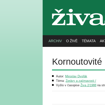
živa
ARCHIV
O ŽIVĚ
TÉMATA
AK
Kornoutovité l
Autor:
Miroslav Dvořák
Téma:
Zprávy a zajímavosti /
Vyšlo v časopise
Živa 2/1988
na st