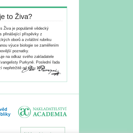
je to Živa?
s Živa je populárně vědecký
s přinášející příspěvky z
ických oborů a zvláštní rubriku
nou výuce biologie se zaměřením
novější poznatky.
je na odkaz svého zakladatele
vangelisty Purkyně. Poslední řada
í nepřetržitě od roku 1953.