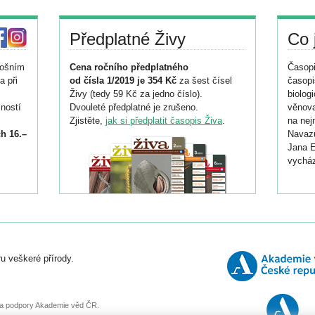
Předplatné Živy
Co 
tošním
Cena ročního předplatného
Časopi
a při
od čísla 1/2019 je 354 Kč
za šest čísel
časopi
Živy (tedy 59 Kč za jedno číslo).
biolog
ností
Dvouleté předplatné je zrušeno.
věnova
Zjistěte,
jak si předplatit časopis Živa
.
na nej
h 16.–
Navazu
Jana E
vycház
i
026/
ní
u veškeré přírody.
o
, za podpory Akademie věd ČR.