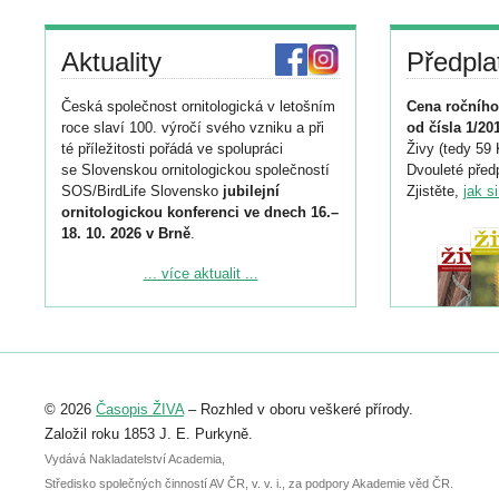
Aktuality
Předpla
Česká společnost ornitologická v letošním
Cena ročního
roce slaví 100. výročí svého vzniku a při
od čísla 1/20
té příležitosti pořádá ve spolupráci
Živy (tedy 59 
se Slovenskou ornitologickou společností
Dvouleté předp
SOS/BirdLife Slovensko
jubilejní
Zjistěte,
jak s
ornitologickou konferenci ve dnech 16.–
18. 10. 2026 v Brně
.
Podrobnější informace ke konferenci
... více aktualit ...
naleznete zde:
https://www.birdlife.cz/konference-2026/
Registrovat se můžete do 6. září.
Upozorňujeme, že termín pro odeslání
© 2026
Časopis ŽIVA
– Rozhled v oboru veškeré přírody.
abstraktu přihlášené přednášky nebo
posteru je už 30. června.
Založil roku 1853 J. E. Purkyně.
Vydává Nakladatelství Academia,
Středisko společných činností AV ČR, v. v. i., za podpory Akademie věd ČR.