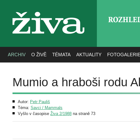
ROZHLE
živa
ARCHIV
O ŽIVĚ
TÉMATA
AKTUALITY
FOTOGALERI
Mumio a hraboši rodu Al
Autor:
Petr Pauliš
Téma:
Savci / Mammals
Vyšlo v časopise
Živa 2/1988
na straně 73