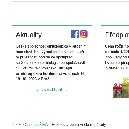
Aktuality
Předpla
Česká společnost ornitologická v letošním
Cena ročního
roce slaví 100. výročí svého vzniku a při
od čísla 1/20
té příležitosti pořádá ve spolupráci
Živy (tedy 59 
se Slovenskou ornitologickou společností
Dvouleté předp
SOS/BirdLife Slovensko
jubilejní
Zjistěte,
jak s
ornitologickou konferenci ve dnech 16.–
18. 10. 2026 v Brně
.
Podrobnější informace ke konferenci
... více aktualit ...
naleznete zde:
https://www.birdlife.cz/konference-2026/
Registrovat se můžete do 6. září.
Upozorňujeme, že termín pro odeslání
© 2026
Časopis ŽIVA
– Rozhled v oboru veškeré přírody.
abstraktu přihlášené přednášky nebo