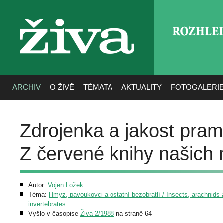
ROZHLE
živa
ARCHIV
O ŽIVĚ
TÉMATA
AKTUALITY
FOTOGALERI
Zdrojenka a jakost pra
Z červené knihy našich
Autor:
Vojen Ložek
Téma:
Hmyz, pavoukovci a ostatní bezobratlí / Insects, arachnids 
invertebrates
Vyšlo v časopise
Živa 2/1988
na straně 64