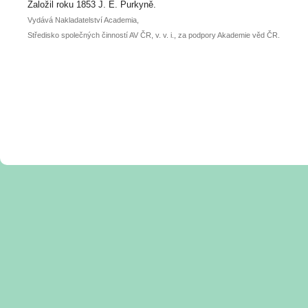
posteru je už 30. června.
Založil roku 1853 J. E. Purkyně.
Vydává Nakladatelství Academia,
Středisko společných činností AV ČR, v. v. i., za podpory Akademie věd ČR.