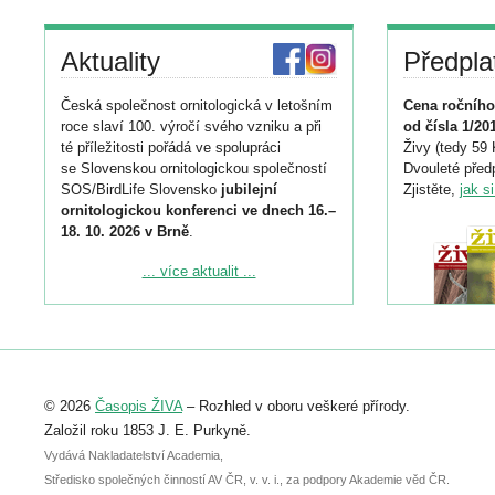
Aktuality
Předpla
Česká společnost ornitologická v letošním
Cena ročního
roce slaví 100. výročí svého vzniku a při
od čísla 1/20
té příležitosti pořádá ve spolupráci
Živy (tedy 59 
se Slovenskou ornitologickou společností
Dvouleté předp
SOS/BirdLife Slovensko
jubilejní
Zjistěte,
jak s
ornitologickou konferenci ve dnech 16.–
18. 10. 2026 v Brně
.
Podrobnější informace ke konferenci
... více aktualit ...
naleznete zde:
https://www.birdlife.cz/konference-2026/
Registrovat se můžete do 6. září.
Upozorňujeme, že termín pro odeslání
© 2026
Časopis ŽIVA
– Rozhled v oboru veškeré přírody.
abstraktu přihlášené přednášky nebo
posteru je už 30. června.
Založil roku 1853 J. E. Purkyně.
Vydává Nakladatelství Academia,
Středisko společných činností AV ČR, v. v. i., za podpory Akademie věd ČR.