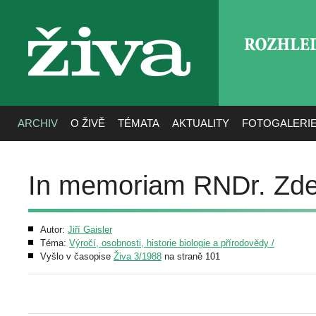
ROZHLE
živa
ARCHIV
O ŽIVĚ
TÉMATA
AKTUALITY
FOTOGALERI
In memoriam RNDr. Zd
Autor:
Jiří Gaisler
Téma:
Výročí, osobnosti, historie biologie a přírodovědy /
Vyšlo v časopise
Živa 3/1988
na straně 101