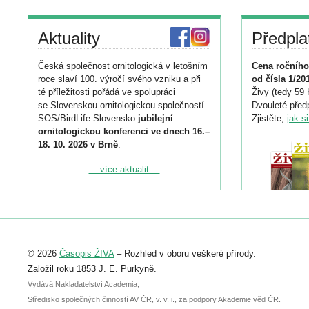
Aktuality
Předpla
Česká společnost ornitologická v letošním
Cena ročního
roce slaví 100. výročí svého vzniku a při
od čísla 1/20
té příležitosti pořádá ve spolupráci
Živy (tedy 59 
se Slovenskou ornitologickou společností
Dvouleté předp
SOS/BirdLife Slovensko
jubilejní
Zjistěte,
jak s
ornitologickou konferenci ve dnech 16.–
18. 10. 2026 v Brně
.
Podrobnější informace ke konferenci
... více aktualit ...
naleznete zde:
https://www.birdlife.cz/konference-2026/
Registrovat se můžete do 6. září.
Upozorňujeme, že termín pro odeslání
© 2026
Časopis ŽIVA
– Rozhled v oboru veškeré přírody.
abstraktu přihlášené přednášky nebo
posteru je už 30. června.
Založil roku 1853 J. E. Purkyně.
Vydává Nakladatelství Academia,
Středisko společných činností AV ČR, v. v. i., za podpory Akademie věd ČR.