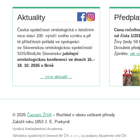
Aktuality
Předpla
Česká společnost ornitologická v letošním
Cena ročního
roce slaví 100. výročí svého vzniku a při
od čísla 1/20
té příležitosti pořádá ve spolupráci
Živy (tedy 59 
se Slovenskou ornitologickou společností
Dvouleté předp
SOS/BirdLife Slovensko
jubilejní
Zjistěte,
jak s
ornitologickou konferenci ve dnech 16.–
18. 10. 2026 v Brně
.
Podrobnější informace ke konferenci
... více aktualit ...
naleznete zde:
https://www.birdlife.cz/konference-2026/
Registrovat se můžete do 6. září.
Upozorňujeme, že termín pro odeslání
© 2026
Časopis ŽIVA
– Rozhled v oboru veškeré přírody.
abstraktu přihlášené přednášky nebo
posteru je už 30. června.
Založil roku 1853 J. E. Purkyně.
Vydává Nakladatelství Academia,
Středisko společných činností AV ČR, v. v. i., za podpory Akademie věd ČR.