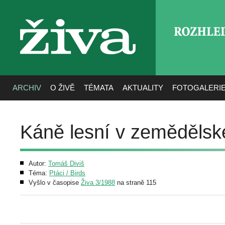
ROZHLE
živa
ARCHIV
O ŽIVĚ
TÉMATA
AKTUALITY
FOTOGALERI
Káně lesní v zemědělské
Autor:
Tomáš Diviš
Téma:
Ptáci / Birds
Vyšlo v časopise
Živa 3/1988
na straně 115