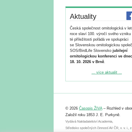
Aktuality
Česká společnost ornitologická v le
roce slaví 100. výročí svého vzniku 
té příležitosti pořádá ve spolupráci
se Slovenskou ornitologickou společ
SOS/BirdLife Slovensko
jubilejní
ornitologickou konferenci ve dnec
18. 10. 2026 v Brně
.
Podrobnější informace ke konferenc
... více aktualit ...
naleznete zde:
https://www.birdlife.cz/konference-2
Registrovat se můžete do 6. září.
Upozorňujeme, že termín pro odeslá
© 2026
Časopis ŽIVA
– Rozhled v obor
abstraktu přihlášené přednášky neb
posteru je už 30. června.
Založil roku 1853 J. E. Purkyně.
Vydává Nakladatelství Academia,
Středisko společných činností AV ČR, v. v. i.