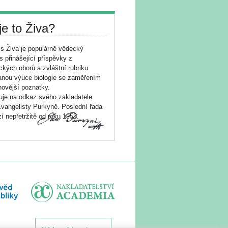
je to Živa?
s Živa je populárně vědecký
s přinášející příspěvky z
ických oborů a zvláštní rubriku
nou výuce biologie se zaměřením
novější poznatky.
je na odkaz svého zakladatele
vangelisty Purkyně. Poslední řada
í nepřetržitě od roku 1953.