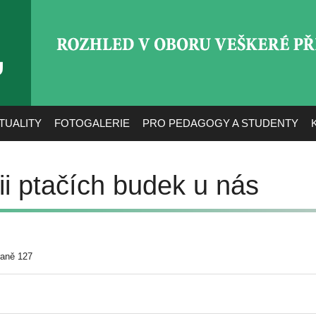
ROZHLED V OBORU VEŠ
TUALITY
FOTOGALERIE
PRO PEDAGOGY A STUDENTY
rii ptačích budek u nás
raně 127