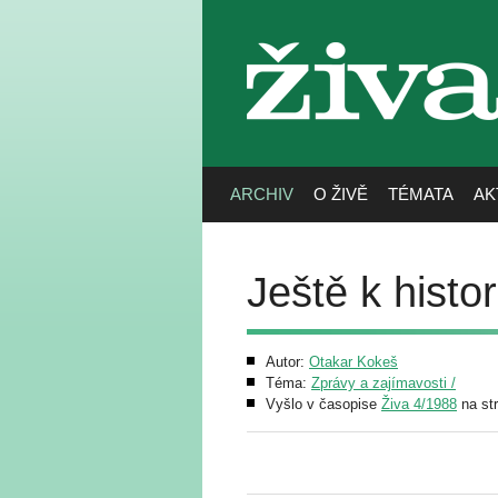
živa
ARCHIV
O ŽIVĚ
TÉMATA
AK
Ještě k histo
Autor:
Otakar Kokeš
Téma:
Zprávy a zajímavosti /
Vyšlo v časopise
Živa 4/1988
na st