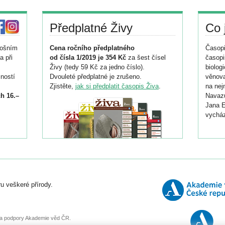
Předplatné Živy
Co 
tošním
Cena ročního předplatného
Časopi
a při
od čísla 1/2019 je 354 Kč
za šest čísel
časopi
Živy (tedy 59 Kč za jedno číslo).
biolog
ností
Dvouleté předplatné je zrušeno.
věnova
Zjistěte,
jak si předplatit časopis Živa
.
na nej
h 16.–
Navazu
Jana E
vycház
i
026/
ní
u veškeré přírody.
o
, za podpory Akademie věd ČR.